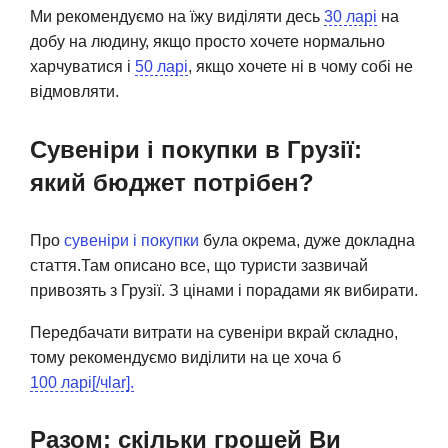
Ми рекомендуємо на їжу виділяти десь
30 ларі
на
добу на людину, якщо просто хочете нормально
харчуватися і
50 ларі
, якщо хочете ні в чому собі не
відмовляти.
Сувеніри і покупки в Грузії:
який бюджет потрібен?
Про
сувеніри і покупки
була окрема, дуже докладна
стаття.Там описано все, що туристи зазвичай
привозять з Грузії. З цінами і порадами як вибирати.
Передбачати витрати на сувеніри вкрай складно,
тому рекомендуємо виділити на це хоча б
100 ларі[/чlar].
Разом: скільки грошей Ви