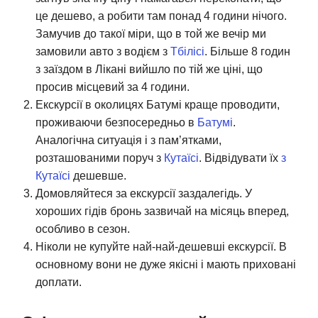
це дешево, а робити там понад 4 години нічого.
Замучив до такої міри, що в той же вечір ми
замовили авто з водієм з
Тбілісі
. Більше 8 годин
з заїздом в Лікані вийшло по тій же ціні, що
просив місцевий за 4 години.
Екскурсії в околицях Батумі краще проводити,
проживаючи безпосередньо в
Батумі
.
Аналогічна ситуація і з пам’ятками,
розташованими поруч з
Кутаїсі
. Відвідувати їх
з
Кутаїсі
дешевше.
Домовляйтеся за екскурсії заздалегідь. У
хороших гідів бронь зазвичай на місяць вперед,
особливо в сезон.
Ніколи не купуйте най-най-дешевші екскурсії. В
основному вони не дуже якісні і мають приховані
доплати.