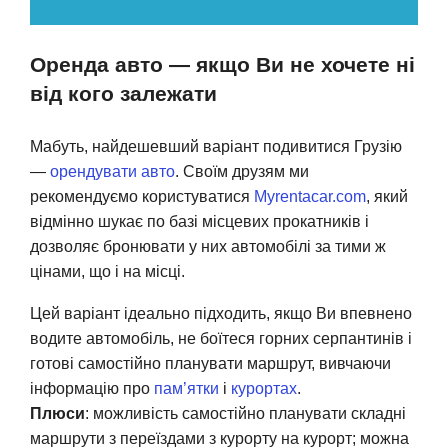
Оренда авто — якщо Ви не хочете ні
від кого залежати
Мабуть, найдешевший варіант подивитися Грузію
—
орендувати авто
. Своїм друзям ми
рекомендуємо користуватися
Myrentacar.com
, який
відмінно шукає по базі місцевих прокатників і
дозволяє бронювати у них автомобілі за тими ж
цінами, що і на місці.
Цей варіант ідеально підходить, якщо Ви впевнено
водите автомобіль, не боїтеся горних серпантинів і
готові самостійно планувати маршрут, вивчаючи
інформацію про
пам’ятки
і
курортах
.
Плюси
: можливість самостійно планувати складні
маршрути з переїздами з курорту на курорт; можна