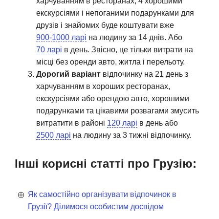
харчуванням в ресторанах, 4 хорошими
екскурсіями і непоганими подарунками для
друзів і знайомих буде коштувати вже
900-1000 ларі
на людину за 14 днів. Або
70 ларі
в день. Звісно, це тільки витрати на
місці без оренди авто, житла і перельоту.
Дорогий варіант
відпочинку на 21 день з
харчуванням в хороших ресторанах,
екскурсіями або орендою авто, хорошими
подарунками та цікавими розвагами змусить
витратити в районі
120 ларі
в день або
2500 ларі
на людину за 3 тижні відпочинку.
Інші корисні статті про Грузію:
Як самостійно організувати відпочинок в
Грузії? Ділимося особистим досвідом