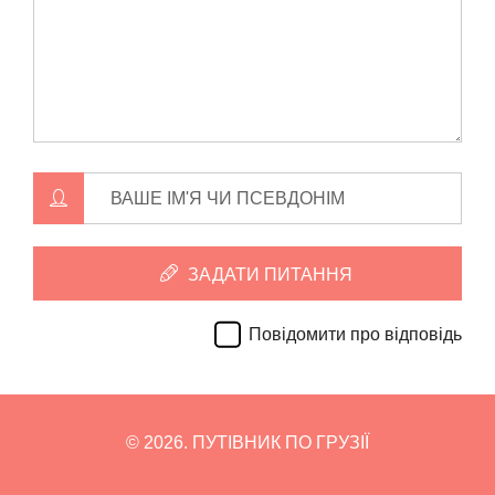
ВАШЕ ІМ'Я ЧИ ПСЕВДОНІМ
ЗАДАТИ ПИТАННЯ
Повідомити про відповідь
E
M
© 2026. ПУТІВНИК ПО ГРУЗІЇ
A
П
IL
о