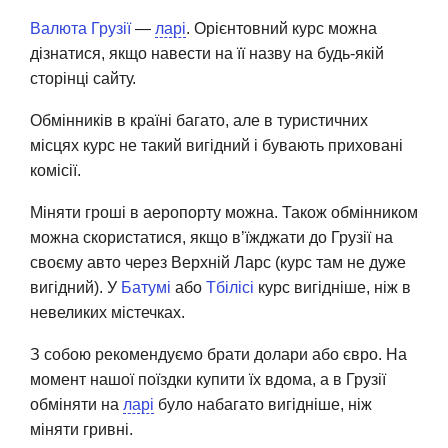
Валюта Грузії
—
ларі
. Орієнтовний курс можна
дізнатися, якщо навести на її назву на будь-якій
сторінці сайту.
Обмінників в країні багато, але в туристичних
місцях курс не такий вигідний і бувають приховані
комісії.
Міняти гроші в аеропорту можна. Також обмінником
можна скористатися, якщо в’їжджати до Грузії на
своєму авто через Верхній Ларс (курс там не дуже
вигідний). У
Батумі
або
Тбілісі
курс вигідніше, ніж в
невеликих містечках.
З собою рекомендуємо брати долари або євро. На
момент нашої поїздки купити їх вдома, а в Грузії
обміняти на
ларі
було набагато вигідніше, ніж
міняти гривні.