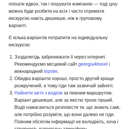
поїхати вдвох, так і пошукати компанію — тоді ціну
можна буде розбити на всіх і часто отримати
екскурсію навіть дешевше, ніж в груповому
варіанті.
Є кілька варіантів потрапити на індивідуальну
екскурсію:
Заздалегідь забронювати її через інтернет.
Рекомендуємо місцевий сайт
georgia4travel
і
міжнародний
tripster
.
Обидва варіанти хороші, просто другий краще
розкручений, а тому гіди там зазвичай зайняті.
Найняти авто з водієм
за певним маршрутом.
Варіант дешевше, але за якістю трохи гірший.
Водії намагаються розповісти те, що знають самі,
але потрібно розуміти, що вони далеко не гіди.
Повним обсягом інформації не володіють, хоча і
створюють відповідну атмосферу.