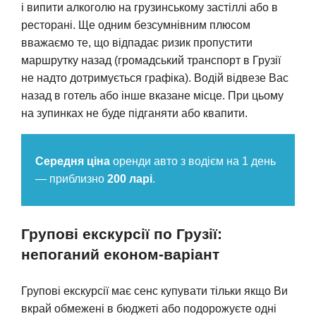
і випити алкоголю на грузинському застіллі або в
ресторані. Ще одним безсумнівним плюсом
вважаємо те, що відпадає ризик пропустити
маршрутку назад (громадський транспорт в Грузії
не надто дотримується графіка). Водій відвезе Вас
назад в готель або інше вказане місце. При цьому
на зупинках не буде підганяти або квапити.
Середня ціна
оренди авто з водієм на 1 день
— приблизно
200 ларі
.
Групові екскурсії по Грузії:
непоганий економ-варіант
Групові екскурсії має сенс купувати тільки якщо Ви
вкрай обмежені в бюджеті або подорожуєте одні