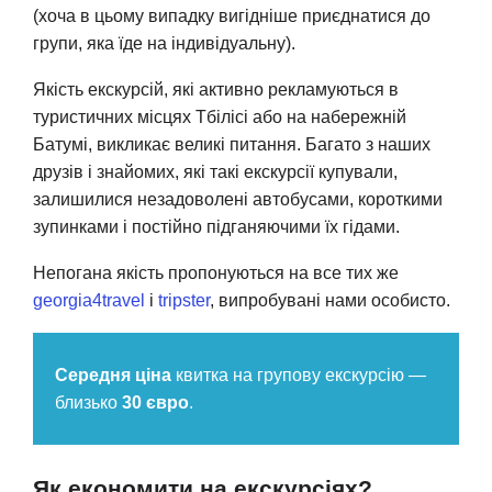
(хоча в цьому випадку вигідніше приєднатися до
групи, яка їде на індивідуальну).
Якість екскурсій, які активно рекламуються в
туристичних місцях Тбілісі або на набережній
Батумі, викликає великі питання. Багато з наших
друзів і знайомих, які такі екскурсії купували,
залишилися незадоволені автобусами, короткими
зупинками і постійно підганяючими їх гідами.
Непогана якість пропонуються на все тих же
georgia4travel
і
tripster
, випробувані нами особисто.
Середня ціна
квитка на групову екскурсію —
близько
30 євро
.
Як економити на екскурсіях?