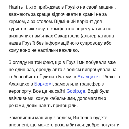
Навіть ті, хто приїжджає в Грузію на своїй машині,
вважають за краще відпочивати в країні не за
кермом, а за столом. Відмінний варіант для
туристів, які хочуть комфортно пересуватися по
визначних пам’ятках Сакартвело (альтернативна
назва Грузії) без інформаційного супроводу або
кому воно не настільки важливо.
З огляду на той факт, що в Грузії ми побували вже
не один раз, оренду авто з водієм випробували на
собі особисто. Їздили з Батумі в
Ахалцихе
і Тбілісі, з
Ахалцихе в
Боржомі
, замовляли трансфер з
аеропорту. Все це на сайті
Gotrip.ge
. Водії були
ввічливими, комунікабельними, допомагали з
речами, деякі навіть пригощали.
Замовивши машину з водієм, Ви точно будете
впевнені, що можете розслабитися: добре погуляти