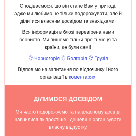
Сподіваємося, що він стане Вам у пригоді,
адже ми любимо не тільки подорожувати, але й
ділитися власним досвідом та знахідками.
Вся інформація в блозі перевірена нами
особисто. Ми пишемо тільки про ті місця та
країни, де були самі!
Чорногорія
Болгарія
Грузія
Відповімо на запитання по відпочинку і його
організації в
коментарях
.
ДІЛИМОСЯ ДОСВІДОМ
Ми часто подорожуємо та на власному досвіді
навчилися як простіше і дешевше організувати
власну відпустку.