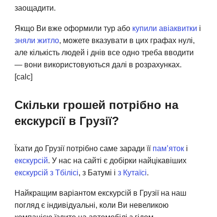
заощадити.
Якщо Ви вже оформили тур або
купили авіаквитки
і
зняли житло
, можете вказувати в цих графах нулі,
але кількість людей і днів все одно треба вводити
— вони використовуються далі в розрахунках.
[calc]
Скільки грошей потрібно на
екскурсії в Грузії?
Їхати до Грузії потрібно саме заради її
пам’яток
і
екскурсій
. У нас на сайті є добірки найцікавіших
екскурсій з Тбілісі
, з Батумі і
з Кутаїсі
.
Найкращим варіантом екскурсій в Грузії на наш
погляд є індивідуальні, коли Ви невеликою