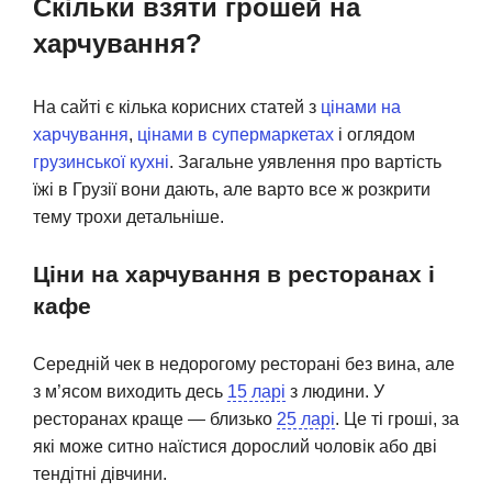
Скільки взяти грошей на
харчування?
На сайті є кілька корисних статей з
цінами на
харчування
,
цінами в супермаркетах
і оглядом
грузинської кухні
. Загальне уявлення про вартість
їжі в Грузії вони дають, але варто все ж розкрити
тему трохи детальніше.
Ціни на харчування в ресторанах і
кафе
Середній чек в недорогому ресторані без вина, але
з м’ясом виходить десь
15 ларі
з людини. У
ресторанах краще — близько
25 ларі
. Це ті гроші, за
які може ситно наїстися дорослий чоловік або дві
тендітні дівчини.