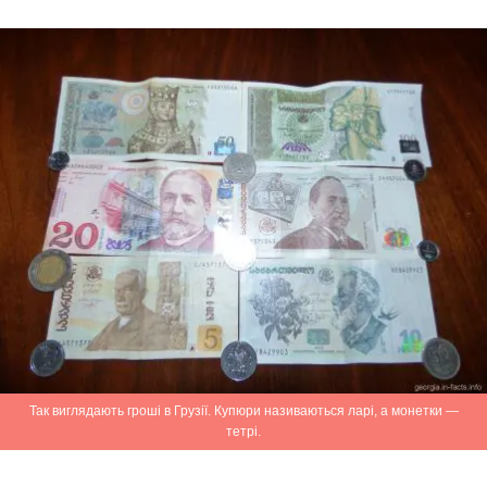
Так виглядають гроші в Грузії. Купюри називаються ларі, а монетки —
тетрі.