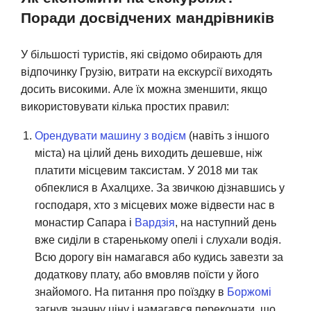
Поради досвідчених мандрівників
У більшості туристів, які свідомо обирають для
відпочинку Грузію, витрати на екскурсії виходять
досить високими. Але їх можна зменшити, якщо
використовувати кілька простих правил:
Орендувати машину з водієм
(навіть з іншого
міста) на цілий день виходить дешевше, ніж
платити місцевим таксистам. У 2018 ми так
обпеклися в Ахалцихе. За звичкою дізнавшись у
господаря, хто з місцевих може відвести нас в
монастир Сапара і
Вардзія
, на наступний день
вже сиділи в старенькому опелі і слухали водія.
Всю дорогу він намагався або кудись завезти за
додаткову плату, або вмовляв поїсти у його
знайомого. На питання про поїздку в
Боржомі
загнув значну ціну і намагався переконати, що