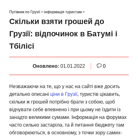
S
k
Путівник по Грузії
>
інформація туристам
>
i
Скільки взяти грошей до
p
Грузії: відпочинок в Батумі і
t
o
Тбілісі
c
o
n
Оновлено:
01.01.2022
0
t
e
Незважаючи на те, що у нас на сайті вже досить
n
детально описані
ціни в Грузії
, туристів цікавить,
t
скільки ж грошей потрібно брати з собою, щоб
відчувати себе впевнено і при цьому не їздити із
занадто великими сумами. Інформація на форумах
часто сильно застаріла, та й питання бюджету там
обговорюються, в основному, з точки зору самих-