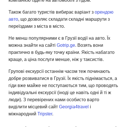
компанією їздите на автомобілі з гідом.
Також багато туристів вибирає варіант з
орендою
авто
, що дозволяє складати складні маршрути з
переїздами з міста в місто.
Не менш популярними є в Грузії водії на авто. Їх
можна знайти на сайті
Gotrip.ge
. Возять вони
практично в будь-яку точку країни. Якість набагато
краще, а ціна послуги менше, ніж у таксистів.
Групові екскурсії останнім часом теж починають
добре розвиватися в Грузії. Їх якість піднімається, а
гіди вже майже не поступаються тим, що проводять
індивідуальні екскурсії (іноді це навіть одні й ті ж
люди). З перевірених нами особисто варто
виділити місцевий сайт
Georgia4travel
і
міжнародний
Tripster
.