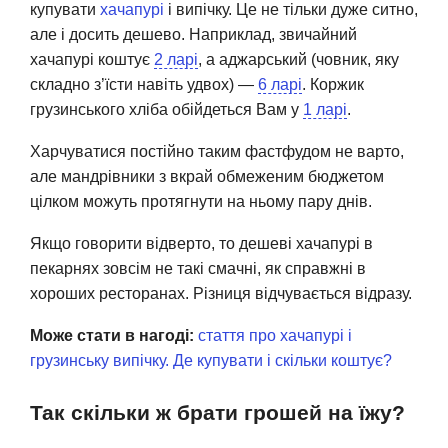
купувати
хачапурі
і випічку. Це не тільки дуже ситно,
але і досить дешево. Наприклад, звичайний
хачапурі коштує
2 ларі
, а аджарський (човник, яку
складно з’їсти навіть удвох) —
6 ларі
. Коржик
грузинського хліба обійдеться Вам у
1 ларі
.
Харчуватися постійно таким фастфудом не варто,
але мандрівники з вкрай обмеженим бюджетом
цілком можуть протягнути на ньому пару днів.
Якщо говорити відверто, то дешеві хачапурі в
пекарнях зовсім не такі смачні, як справжні в
хороших ресторанах. Різниця відчувається відразу.
Може стати в нагоді:
стаття про хачапурі і
грузинську випічку. Де купувати і скільки коштує?
Так скільки ж брати грошей на їжу?