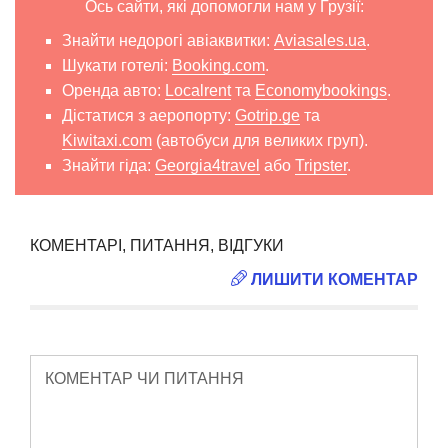
Ось сайти, які допомогли нам у Грузії:
Знайти недорогі авіаквитки:
Aviasales.ua
.
Шукати готелі:
Booking.com
.
Оренда авто:
Localrent
та
Economybookings
.
Дістатися з аеропорту:
Gotrip.ge
та
Kiwitaxi.com
(автобуси для великих груп).
Знайти гіда:
Georgia4travel
або
Tripster
.
КОМЕНТАРІ, ПИТАННЯ, ВІДГУКИ
ЛИШИТИ КОМЕНТАР
КОМЕНТАР ЧИ ПИТАННЯ