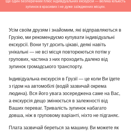
Ще один безперечний плюс індивідуальних екскурсій — велика кількість
зупинок в красивих і не дуже заїжджених місцях.
Усім своїм друзям і знайомим, які відправляються в
Грузію, ми рекомендуємо купувати індивідуальні
екскурсії. Вони тут досить цікаві, деякі навіть
унікальні — не всі місця повторюються потім у
групових, частина з них проходить далеко від
зупинок громадського транспорту.
Індивідуальна екскурсія в Грузії — це коли Ви їдете
з гідом на автомобілі (водій зазвичай окрема
людина). Вся його увага зосереджена саме на Вас,
а екскурсія дещо змінюється в залежності від
Ваших переваг. Тривалість зупинок набагато
довша, ніж в груповому варіанті, ніхто не підганяє.
Плата зазвичай береться за машину. Ви можете як