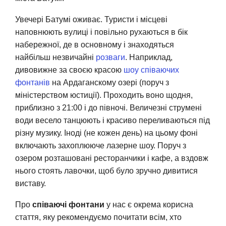
Увечері Батумі оживає. Туристи і місцеві
наповнюють вулиці і повільно рухаються в бік
набережної, де в основному і знаходяться
найбільш незвичайні
розваги
. Наприклад,
дивовижне за своєю красою
шоу співаючих
фонтанів
на Ардаганскому озері (поруч з
міністерством юстиції). Проходить воно щодня,
приблизно з 21:00 і до півночі. Величезні струмені
води весело танцюють і красиво переливаються під
різну музику. Іноді (не кожен день) на цьому фоні
включають захоплююче лазерне шоу. Поруч з
озером розташовані ресторанчики і кафе, а вздовж
нього стоять лавочки, щоб було зручно дивитися
виставу.
Про
співаючі фонтани
у нас є окрема корисна
стаття, яку рекомендуємо почитати всім, хто