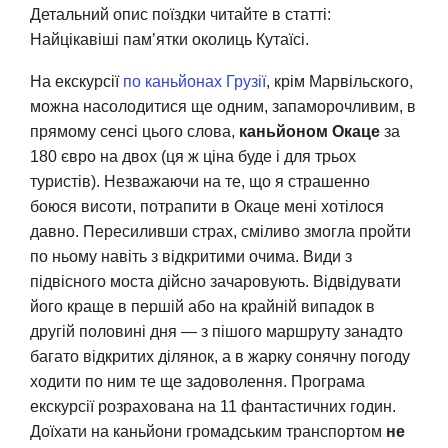
Детальний опис поїздки читайте в статті:
Найцікавіші пам’ятки околиць Кутаїсі.
На екскурсії
по каньйонах Грузії
, крім Марвільского,
можна насолодитися ще одним, запаморочливим, в
прямому сенсі цього слова,
каньйоном Окаце
за
180 євро на двох (ця ж ціна буде і для трьох
туристів). Незважаючи на те, що я страшенно
боюся висоти, потрапити в Окаце мені хотілося
давно. Пересиливши страх, сміливо змогла пройти
по ньому навіть з відкритими очима. Види з
підвісного моста дійсно зачаровують. Відвідувати
його краще в першій або на крайній випадок в
другій половині дня — з пішого маршруту занадто
багато відкритих ділянок, а в жарку сонячну погоду
ходити по ним те ще задоволення. Програма
екскурсії розрахована на 11 фантастичних годин.
Доїхати на каньйони громадським транспортом
не