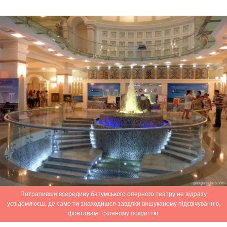
Потрапивши всередину батумського оперного театру не відразу
усвідомлюєш, де саме ти знаходишся завдяки вишуканому підсвічуванню,
фонтанам і скляному покриттю.