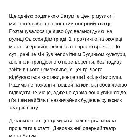
Ще однією родзинкою Батумі є Центр музики і
мистецтва або, по простому,
оперний театр
.
Розташувалося це диво будівельної думки на
вулиці Одіссея Дімітріаді, 1, практично на околиці
міста. Всередині і зовні театр просто вражає. По
суті, раніше він був непомітним Будинком культури,
але після грандіозного перетворення, без подиву
зайти в нього неможливо. У Центрі часто
відбуваються вистави, концерти і всілякі виступи.
Радимо не пожаліти грошей на квиток і обов’язково
відвідати це місце, адже не дарма воно увійшло до
п’ятірки найбільш незвичайних будівель сучасних
театрів світу.
Детально про Центр музики і мистецтва можна
прочитати в статті: Дивовижний оперний театр
міста Батумі.