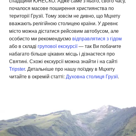
спадщини ЮНЕСКО. Адже саме з нього, свого часу,
почалося масове поширення християнства по
території Грузії. Тому зовсім не дивно, що Мцхету
вважають релігійною столицею країни. У древнє
місто можна дістатися рейсовим автобусом, але
особисто ми рекомендуємо
відправлятися з гідом
або в складі
групової екскурсії
— так Ви побачите
набагато більше цікавих місць і дізнаєтеся про
Святині. Схожі екскурсії можна знайти і на сайті
Tripster
. Детальніше про нашу поїздку в Мцхету
читайте в окремій статті:
Духовна столиця Грузії
.