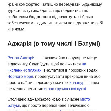
країні комфортно і затишно перебувати будь-якому
туристові: тут знайдеться що подивитися як
любителям бюджетного відпочинку, так і більш
забезпеченим людям, які звикли не відмовляти собі
ні в чому.
Аджарія (в тому числі і Батумі)
Регіон Аджарія
— надзвичайно популярне місце
відпочинку. Сюди їдуть, щоб поніжитися
на
численних пляжах
, викупатися в прозорих водах
Чорного моря
, продегустувати прекрасні вина або
просто наїстися досхочу смачних
хачапурі
і інших
не менш апетитних
страв грузинської кухні
.
Столицею аджарського краю є сучасне
місто
Батумі
, що просто переповнене величезною