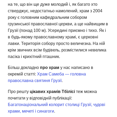
на те, що він ще дуже молодий і, як багато хто
стверджує, недостатньо намолений, храм з 2004
року є головним кафедральним собором
грузинської православної церкви, а ще найвищим в
Грузії (понад 100 м). Усередині приємно і тихо. Як і
в будь-якому православному храмі, є церковні
лавки. Територія собору просто величезна. На ній
крім звичних всім будівель, розмістилися невелика
пасіка і крихітний пташник.
Більш докладно
про храм
у нас написано в
окремій статті:
Храм Самеба — головна
православна святиня Грузії
.
Про решту
цікавих храмів Тбілісі
теж можна
почитати у відповідній публікації:
Багатонаціональний колорит столиці Грузії, чудові
храми, мечеті і синагоги
.