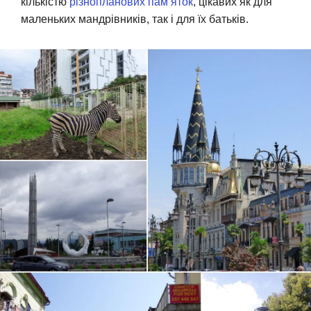
кількістю
різнопланових пам’яток
, цікавих як для
маленьких мандрівників, так і для їх батьків.