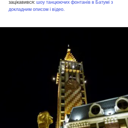
зацікавився:
шоу танцюючих фонтанів в Батумі з
докладним описом і відео.