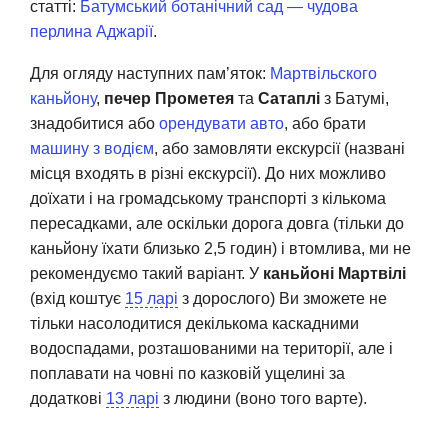
статті:
Батумський ботанічний сад — чудова
перлина Аджарії
.
Для огляду наступних пам’яток:
Мартвільского
каньйону
,
печер Прометея
та
Сатаплі
з Батумі,
знадобитися або
орендувати авто
, або брати
машину з водієм
, або замовляти екскурсії (названі
місця входять в різні екскурсії). До них можливо
доїхати і на громадському транспорті з кількома
пересадками, але оскільки дорога довга (тільки до
каньйону їхати близько 2,5 годин) і втомлива, ми не
рекомендуємо такий варіант. У
каньйоні Мартвілі
(вхід коштує
15 ларі
з дорослого) Ви зможете не
тільки насолодитися декількома каскадними
водоспадами, розташованими на території, але і
поплавати на човні по казковій ущелині за
додаткові
13 ларі
з людини (воно того варте).