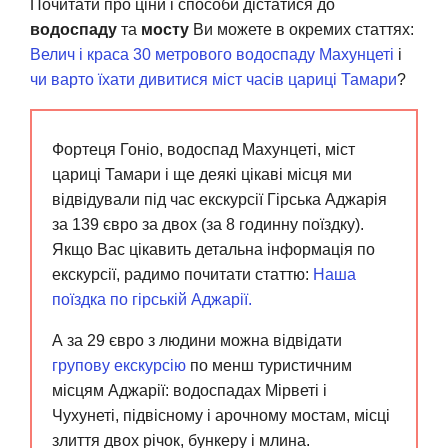
Почитати про ціни і способи дістатися до
водоспаду
та
мосту
Ви можете в окремих статтях:
Велич і краса 30 метрового водоспаду Махунцеті
і
чи варто їхати дивитися міст часів цариці Тамари
?
Фортеця Гоніо, водоспад Махунцеті, міст
цариці Тамари і ще деякі цікаві місця ми
відвідували під час екскурсії Гірська Аджарія
за 139 євро за двох (за 8 годинну поїздку).
Якщо Вас цікавить детальна інформація по
екскурсії, радимо почитати статтю:
Наша
поїздка по гірській Аджарії.
А за 29 євро з людини можна відвідати
групову екскурсію
по менш туристичним
місцям Аджарії: водоспадах Мірветі і
Чухунеті, підвісному і арочному мостам, місці
злиття двох річок, бункеру і млина.