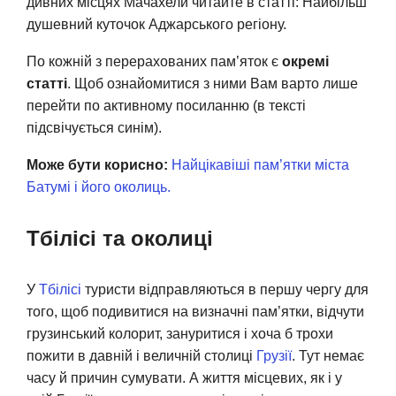
дивних місцях Мачахели читайте в статті: Найбільш
душевний куточок Аджарського регіону.
По кожній з перерахованих пам’яток є
окремі
статті
. Щоб ознайомитися з ними Вам варто лише
перейти по активному посиланню (в тексті
підсвічується синім).
Може бути корисно:
Найцікавіші пам’ятки міста
Батумі і його околиць.
Тбілісі та околиці
У
Тбілісі
туристи відправляються в першу чергу для
того, щоб подивитися на визначні пам’ятки, відчути
грузинський колорит, зануритися і хоча б трохи
пожити в давній і величній столиці
Грузії
. Тут немає
часу й причин сумувати. А життя місцевих, як і у