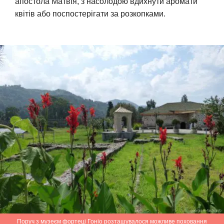
апостола Матвія, з насолодою вдихнути аромати
квітів або поспостерігати за розкопками.
Поруч з музеєм фортеці Гоніо розташувалося можливе поховання