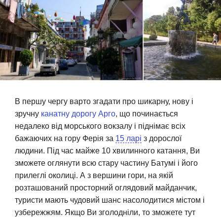
В першу чергу варто згадати про шикарну, нову і
зручну
канатну дорогу Арго
, що починається
недалеко від морського вокзалу і піднімає всіх
бажаючих на гору Ферія за
15 ларі
з дорослої
людини. Під час майже 10 хвилинного катання, Ви
зможете оглянути всю стару частину Батумі і його
прилеглі околиці. А з вершини гори, на якій
розташований просторний оглядовий майданчик,
туристи мають чудовий шанс насолодитися містом і
узбережжям. Якщо Ви зголодніли, то зможете тут