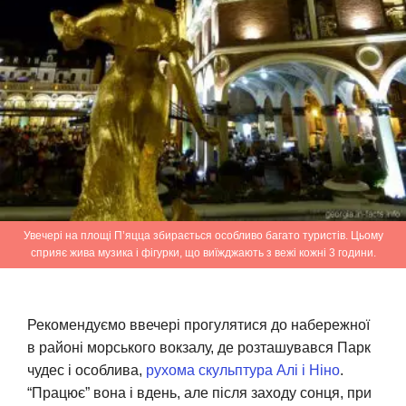
Увечері на площі П’яцца збирається особливо багато туристів. Цьому
сприяє жива музика і фігурки, що виїжджають з вежі кожні 3 години.
Рекомендуємо ввечері прогулятися до набережної
в районі морського вокзалу, де розташувався Парк
чудес і особлива,
рухома скульптура Алі і Ніно
.
“Працює” вона і вдень, але після заходу сонця, при