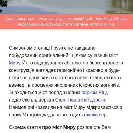
Дуже цікава, нова і сучасна споруда в столиці Грузії – міст Миру. Обіцяє в
недалекому майбутньому стати візитною карткою Тбілісі.
Символом столиці Грузії є не так давно
побудований оригінальний і цілком сучасний
міст
Миру
. Його відвідування абсолютно безкоштовне, а
конструкція виглядає гармонійно і красиво в будь-
який час доби, хоча багато хто воліє оглядати його
ввечері, в променях численних іскристих вогників.
Знаходиться міст поряд з новим
парком Ріці
,
недалеко від церкви Сіоні і
канатної дороги
.
Неймовірні краєвиди на міст Миру відкриваються з
парку Мтацминда, до якого їздить
фунікулер
.
Окрема стаття
про міст Миру
розповість Вам