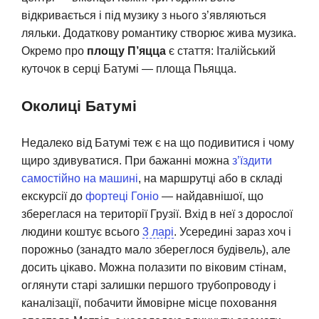
відкривається і під музику з нього з’являються
ляльки. Додаткову романтику створює жива музика.
Окремо про
площу П’яцца
є стаття: Італійський
куточок в серці Батумі — площа Пьяцца.
Околиці Батумі
Недалеко від Батумі теж є на що подивитися і чому
щиро здивуватися. При бажанні можна
з’їздити
самостійно на машині
, на маршрутці або в складі
екскурсії до
фортеці Гоніо
— найдавнішої, що
збереглася на території Грузії. Вхід в неї з дорослої
людини коштує всього
3 ларі
. Усередині зараз хоч і
порожньо (занадто мало збереглося будівель), але
досить цікаво. Можна полазити по віковим стінам,
оглянути старі залишки першого трубопроводу і
каналізації, побачити ймовірне місце поховання