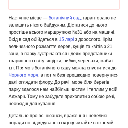
Наступне місце —
ботанічний сад
, гарантовано не
залишить нікого байдужим. Дістатися до нього
простіше всього маршруткою №31 або на машині.
Вхід в сад обійдеться в
15 ларі
з дорослого. Крім
величезного розмаїття дерев, кущів та квітів з 21
зони, в парку зустрічаються і деякі представники
тваринного світу: ящірки, рибки, черепахи, жаби і
т.п. Прямо з ботанічного саду можна спуститися до
Чорного моря
, а потім безперешкодно повернутися
далі оглядати флору. До речі, море біля берегів
парку здалося нам найбільш чистим і теплим у всій
Аджарії. Тому не забудьте прихопити з собою речі,
необхідні для купання.
Детально про всі нюанси, враження і невеликі
поради по відвідуванню
парку
читайте в окремій