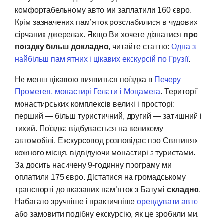
комфортабельному авто ми заплатили 160 євро.
Крім зазначених пам’яток розслабилися в чудових
сірчаних джерелах. Якщо Ви хочете дізнатися
про
поїздку більш докладно
, читайте статтю:
Одна з
найбільш пам’ятних і цікавих екскурсій по Грузії
.
Не менш цікавою виявиться поїздка в
Печеру
Прометея, монастирі Гелати і Моцамета
. Території
монастирських комплексів великі і просторі:
перший — більш туристичний, другий — затишний і
тихий. Поїздка відбувається на великому
автомобілі. Екскурсовод розповідає про Святинях
кожного місця, відвідуючи монастирі з туристами.
За досить насичену 9-годинну програму ми
оплатили 175 євро. Дістатися на громадському
транспорті до вказаних пам’яток з Батумі
складно
.
Набагато зручніше і практичніше
орендувати авто
або замовити подібну екскурсію, як це зробили ми.