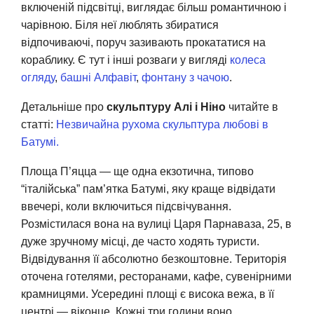
включеній підсвітці, виглядає більш романтичною і
чарівною. Біля неї люблять збиратися
відпочиваючі, поруч зазивають прокататися на
кораблику. Є тут і інші розваги у вигляді
колеса
огляду
,
башні Алфавіт
,
фонтану з чачою
.
Детальніше про
скульптуру Алі і Ніно
читайте в
статті:
Незвичайна рухома скульптура любові в
Батумі.
Площа П’яцца — ще одна екзотична, типово
“італійська” пам’ятка Батумі, яку краще відвідати
ввечері, коли включиться підсвічування.
Розмістилася вона на вулиці Царя Парнаваза, 25, в
дуже зручному місці, де часто ходять туристи.
Відвідування її абсолютно безкоштовне. Територія
оточена готелями, ресторанами, кафе, сувенірними
крамницями. Усередині площі є висока вежа, в її
центрі — віконце. Кожні три години воно