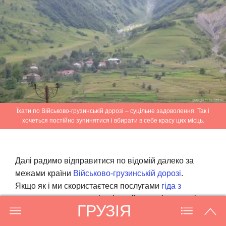
Їхати по Військово-грузинській дорозі – суцільне задоволення. Так і
хочеться постійно зупинятися і вбирати в себе красу цих місць.
Далі радимо відправитися по відомій далеко за
межами країни
Військово-грузинській дорозі
.
Якщо
як і ми
скористаєтеся послугами
гіда з
машиною
, то по дорозі, крім найкрасивіших видів
ГРУЗІЯ
гір, Вас очікують зупинки і фотопауза біля
дивовижних водойм, знайомство з
фортецею