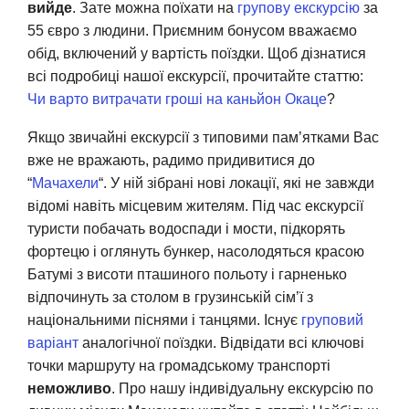
вийде
. Зате можна поїхати на
групову екскурсію
за
55 євро з людини. Приємним бонусом вважаємо
обід, включений у вартість поїздки. Щоб дізнатися
всі подробиці нашої екскурсії, прочитайте статтю:
Чи варто витрачати гроші на каньйон Окаце
?
Якщо звичайні екскурсії з типовими пам’ятками Вас
вже не вражають, радимо придивитися до
“
Мачахели
“. У ній зібрані нові локації, які не завжди
відомі навіть місцевим жителям. Під час екскурсії
туристи побачать водоспади і мости, підкорять
фортецю і оглянуть бункер, насолодяться красою
Батумі з висоти пташиного польоту і гарненько
відпочинуть за столом в грузинській сім’ї з
національними піснями і танцями. Існує
груповий
варіант
аналогічної поїздки. Відвідати всі ключові
точки маршруту на громадському транспорті
неможливо
. Про нашу індивідуальну екскурсію по