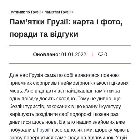
S
k
Путівник по Грузії
>
пам'ятки Грузії
>
i
Пам’ятки Грузії: карта і фото,
p
поради та відгуки
t
o
c
Оновлено:
01.01.2022
0
o
n
t
Для нас Грузія сама по собі виявилася повною
e
приємних сюрпризів і неймовірної кількості цікавих
n
місць. Але відвідати всі найцікавіші пам’ятки за
t
одну поїздку досить складно. Тому не дивно, що
безліч туристів, закоханих в цю країну і культуру,
вирішують розділити свої подорожі і кожен раз
дивитися щось нове. Багато наших знайомих вже
побували в
Грузії
, і все одно, як і ми, щороку мріють
знову повернутися саме сюди на відпочинок. У цій