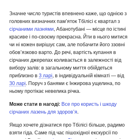
Значне число туристів впевнено каже, що однією з
головних визначних пам’яток Тбілісі є квартал з
сірчаними лазнями
, Абанотубані — місце по істині
красиве і по-своєму прекрасна. Йти в нього митися
чи ні кожен вирішує сам, але побачити його ззовні
обов’язково варто. До речі, вартість купання в
сірчаних джерелах коливається в залежності від
вибору залів: в загальному миття обійдеться
приблизно в
3 ларі
, в індивідуальній кімнаті — від
30 ларі
. Поруч з банями є Інжирова ущелина, по
ньому протікає невелика річка.
Може стати в нагоді:
Все про користь і шкоду
сірчаних лазень для здоров’я
.
Якщо хочете дізнатися про Тбілісі більше, радимо
взяти гіда. Саме під час пішохідної екскурсії по