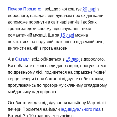
Печера Прометея
, вхід до якої коштує
20 ларі
з
дорослого, нагадає відвідувачам про східні казки і
допоможе поринути в світ чарівників і добрих
тролів завдяки своєму підсвічуванні і тихій
романтичній музиці. Ще за
15 ларі
можна
покататися на надувній шлюпці по підземній річці і
виплисти на ній з грота назовні.
А в
Сатаплі
вхід обійдеться в
15 ларі
з дорослого,
Ви побачите вікові сліди динозаврів, прогуляєтеся
по древньому лісі, подиветеся на справжнє “живе”
серце печери і при бажанні відчуєте себе птахом,
прогулюючись по прозориму скляниму оглядовому
майданчику над прірвою.
Особисто ми для відвідування каньйону Мартвілі і
печери Прометея наймали
індивідуального гіда
з
Батумі. За 10-годинну екскурсію в