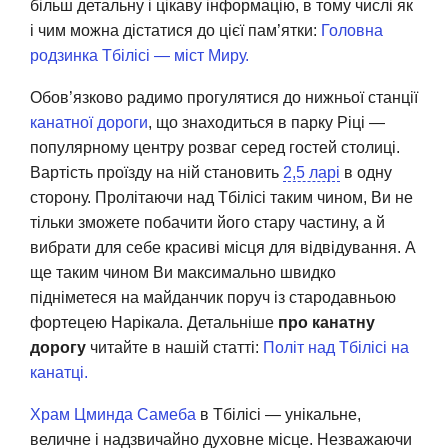
більш детальну і цікаву інформацію, в тому числі як
і чим можна дістатися до цієї пам’ятки:
Головна
родзинка Тбілісі — міст Миру.
Обов’язково радимо прогулятися до нижньої станції
канатної дороги
, що знаходиться в парку Ріці —
популярному центру розваг серед гостей столиці.
Вартість проїзду на ній становить
2,5 ларі
в одну
сторону. Пролітаючи над Тбілісі таким чином, Ви не
тільки зможете побачити його стару частину, а й
вибрати для себе красиві місця для відвідування. А
ще таким чином Ви максимально швидко
підніметеся на майданчик поруч із стародавньою
фортецею Нарікала. Детальніше
про канатну
дорогу
читайте в нашій статті:
Політ над Тбілісі на
канатці.
Храм Цминда Самеба
в Тбілісі — унікальне,
величне і надзвичайно духовне місце. Незважаючи