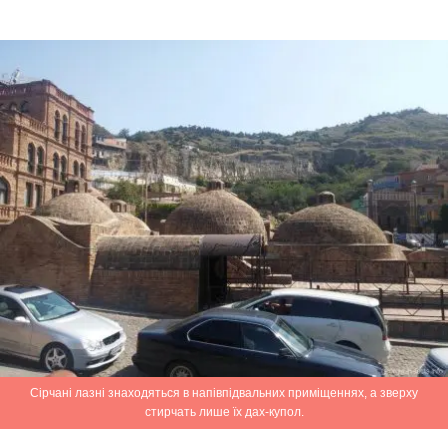
Сірчані лазні знаходяться в напівпідвальних приміщеннях, а зверху
стирчать лише їх дах-купол.