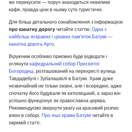
же перекусити — поруч знаходиться невелике
кафе, правда ціни в ньому суто туристичні.
Для більш детального ознайомлення з інформацією
про канатну дорогу
читайте статтю:
Одна з
найбільш яскравих і цікавих пам’яток Батумі —
канатна дорога Арго
.
Віруючим особливо приємно буде відвідати і
оглянути
кафедральний собор Пресвятої
Богородиці
, розташований на перехресті вулиць
Тавдадебулі і Зубалашвілі в Батумі. Храм дуже
незвичайний не тільки ззовні, але і всередині, адже
спочатку його будували як католицький, а зараз він
успішно функціонує як православна церква.
Рекомендуємо звернути увагу на красивий розпис
вікон в соборі.
Про інші храми Батумі
читайте в
окремій статті.