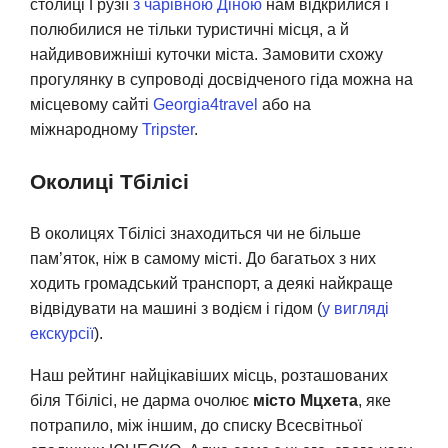
столиці Грузії
з чарівною Діною
нам відкрилися і
полюбилися не тільки туристичні місця, а й
найдивовижніші куточки міста. Замовити схожу
прогулянку в супроводі досвідченого гіда можна на
місцевому сайті
Georgia4travel
або на
міжнародному
Tripster
.
Околиці Тбілісі
В околицях Тбілісі знаходиться чи не більше
пам’яток, ніж в самому місті. До багатьох з них
ходить громадський транспорт, а деякі найкраще
відвідувати на машині з водієм і гідом (
у вигляді
екскурсії
).
Наш рейтинг найцікавіших місць, розташованих
біля Тбілісі, не дарма очолює
місто Мцхета
, яке
потрапило, між іншим, до списку Всесвітньої