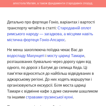
апостола Матвія, а також фундаменти стародавніх споруд.
Детально про фортецю Гоніо, варіантах і вартості
транспорту читайте в статті:
Стародавній оплот
римського народу — загадкова, а місцями навіть
містична фортеця Гоніо-Апсарос
.
Не менш захоплююча поїздка чекає Вас до
водоспаду Махунцеті
і
мосту цариці Тамари
,
розташованих буквально через дорогу один від
одного, по дорозі з Батумі до селища Кеда. Ці
пам’ятки відносяться до найбільш відвідуваних в
аджарському регіоні. До них ходять маршрутки і
організовуються екскурсії. Біля моста цариці
Тамари є відмінне кафе з дуже смачним шашликом
та іншими
стравами грузинської кухні
.