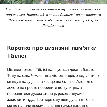
В глибині столиці можна наштовхнутися на досить цікаві
пам’ятники. Наприклад, в районі Сололакі, за рестораном
“Мейдані” притулилася ніби оживша скульптура Сергія
Параджанова.
Коротко про визначні пам’ятки
Тбілісі
Цікавих точок в Тбілісі налічується досить багато.
Тому на ознайомлення з містом радимо виділяти як
мінімум пару днів, а краще ще більше. Але якщо
хочете не просто побродити по вулицях, а
перейнятися духом столиці, рекомендуємо
замовити гіда.
При першому відвідуванні Тбілісі
ми не надали цьому значення і дуже даремно.