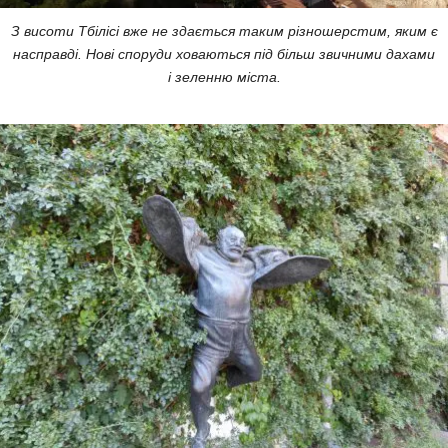
З висоти Тбілісі вже не здається таким різношерстим, яким є
насправді. Нові споруди ховаються під більш звичними дахами
і зеленню міста.