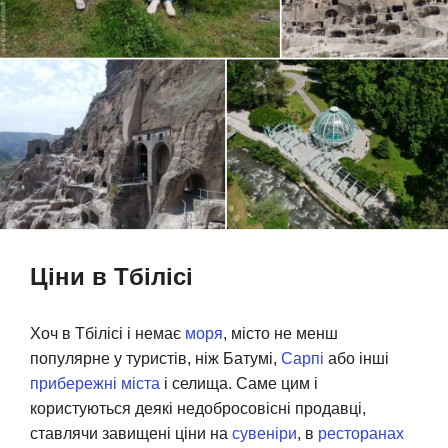
Ціни в Тбілісі
Хоч в Тбілісі і немає
моря
, місто не менш
популярне у туристів, ніж Батумі,
Сарпі
або інші
прибережні міста
і селища. Саме цим і
користуються деякі недобросовісні продавці,
ставлячи завищені ціни на
сувеніри
, в
ресторанах