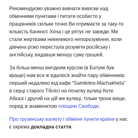
Рекомендуємо уважно вивчати вивіски над
обмінними пунктами і питати особисто у
працівників скільки точно Ви отримаєте за таку-то
кількість банкнот. Хоча і це рятує не завжди. Ми
стали жертвами невеликого непорозуміння, коли
дівчина різко перестала розуміти російську і
англійську, видавши меншу суму грошей.
За більш-менш вигідним курсом (в Батумі був
краще) нам все ж вдалося знайти пару обмінників:
перший недалеко від кафе “Samikitno-Machakhela”
в серці старого Тбілісі на початку вулиці Коте
Абхазі і другий на цій же вулиці, тільки трохи вище,
поряд зі знаменитою
площею Свободи
.
Про грузинську валюту і обмінні пункти країни
у нас
є окрема
докладна стаття
.