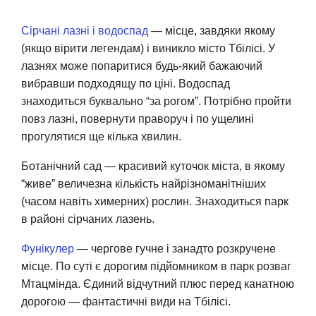
Сірчані лазні і водоспад
— місце, завдяки якому
(якщо вірити легендам) і виникло місто Тбілісі. У
лазнях може попаритися будь-який бажаючий
вибравши подходящу по ціні. Водоспад
знаходиться буквально “за рогом”. Потрібно пройти
повз лазні, повернути праворуч і по ущелині
прогулятися ще кілька хвилин.
Ботанічний сад — красивий куточок міста, в якому
“живе” величезна кількість найрізноманітніших
(часом навіть химерних) рослин. Знаходиться парк
в районі сірчаних лазень.
Фунікулер
— чергове гучне і занадто розкручене
місце. По суті є дорогим підйомником в парк розваг
Мтацмінда. Єдиний відчутний плюс перед канатною
дорогою — фантастичні види на Тбілісі.