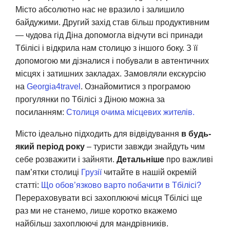
Місто абсолютно нас не вразило і залишило
байдужими. Другий захід став більш продуктивним
— чудова гід Діна допомогла відчути всі принади
Тбілісі і відкрила нам столицю з іншого боку. З її
допомогою ми дізналися і побували в автентичних
місцях і затишних закладах. Замовляли екскурсію
на
Georgia4travel
. Ознайомитися з програмою
прогулянки по Тбілісі з Діною можна за
посиланням:
Столиця очима місцевих жителів.
Місто ідеально підходить для відвідування
в будь-
який період року
– туристи завжди знайдуть чим
себе розважити і зайняти.
Детальніше
про важливі
пам’ятки столиці
Грузії
читайте в нашій окремій
статті:
Що обов’язково варто побачити в Тбілісі?
Перераховувати всі захоплюючі місця Тбілісі ще
раз ми не станемо, лише коротко вкажемо
найбільш захоплюючі для мандрівників.