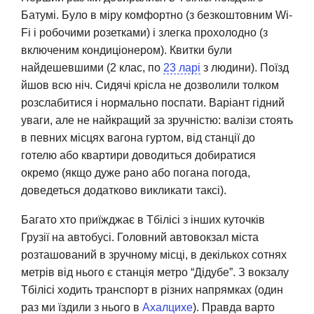
Батумі. Було в міру комфортно (з безкоштовним Wi-
Fi і робочими розетками) і злегка прохолодно (з
включеним кондиціонером). Квитки були
найдешевшими (2 клас, по
23 ларі
з людини). Поїзд
йшов всю ніч. Сидячі крісла не дозволили толком
розслабитися і нормально поспати. Варіант гідний
уваги, але не найкращий за зручністю: валізи стоять
в певних місцях вагона гуртом, від станції до
готелю або квартири доводиться добиратися
окремо (якщо дуже рано або погана погода,
доведеться додатково викликати таксі).
Багато хто приїжджає в Тбілісі з інших куточків
Грузії на автобусі. Головний автовокзал міста
розташований в зручному місці, в декількох сотнях
метрів від нього є станція метро “Дідубе”. З вокзалу
Тбілісі ходить транспорт в різних напрямках (один
раз ми їздили з нього в
Ахалцихе
). Правда варто