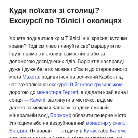
Куди поїхати зі столиці?
Екскурсії по Тбілісі і околицях
Хочете подивитися крім Тбілісі інші красиві куточки
країни? Тоді сміливо плануйте свої маршрути по
Грузії прямо з її столиці самостійно або за
допомогою досвідчених гідів. Варіантів насправді
дуже і дуже багато: можна поїхати до старовинного
міста
Мцхета
; подивитися на величний Казбек під
час захоплюючої
екскурсії Військово-грузинською
дорогою до
монастиря Гергеті
; відвідати край вина і
сонця —
Кахетії
; заглянути в містечко, відоме
далеко за межами Кавказу завдяки смачній
мінеральній воді,
Боржомі
; облазити печерне місто
Уплісцихе або напівзруйнований
монастир у скелі,
Вардзія
. Як варіант — з’їздити в
Кутаїсі
або
Батумі
,