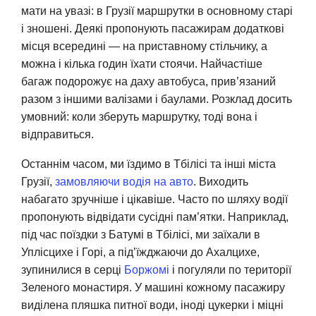
мати на увазі: в Грузії маршрутки в основному старі
і зношені. Деякі пропонують пасажирам додаткові
місця всередині — на приставному стільчику, а
можна і кілька годин їхати стоячи. Найчастіше
багаж подорожує на даху автобуса, прив’язаний
разом з іншими валізами і баулами. Розклад досить
умовний: коли зберуть маршрутку, тоді вона і
відправиться.
Останнім часом, ми їздимо в Тбілісі та інші міста
Грузії,
замовляючи водія на авто
. Виходить
набагато зручніше і цікавіше. Часто по шляху водії
пропонують відвідати сусідні пам’ятки. Наприклад,
під час поїздки з Батумі в Тбілісі, ми заїхали в
Уплісцихе і Горі, а під’їжджаючи до Ахалцихе,
зупинилися в серці
Боржомі
і погуляли по території
Зеленого монастиря. У машині кожному пасажиру
виділена пляшка питної води, іноді цукерки і міцні