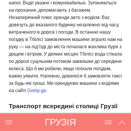
напої. Водії уважні і комунікабельні. Зупиняються
на прохання, допомагають з багажем.
Незаперечний плюс оренди авто з водієм: Вас
довезуть до вказаного будинку незалежно від часу,
витраченого в дорозі і погоди. В останню нашу
поїздку в Тбілісі замовлення машини зіграло нам на
руку — на під’їзді до міста почалася жахлива буря з
дощем і вітром. У деяких місцях Тбілісі вода стікала
по дорозі суцільним потоком заввишки до середини
колеса. Що б ми робили, якщо поїхали поїздом,
важко уявити. Напевно, довелося б замовляти таксі
за будь-які гроші. Ми орендуємо машини з водіями
на сайті
Gotrip.ge
.
Транспорт всередині столиці Грузії
ГРУЗІЯ