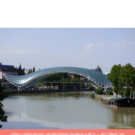
Одна з найновіших і незвичайних будівель в місті — міст Миру, що