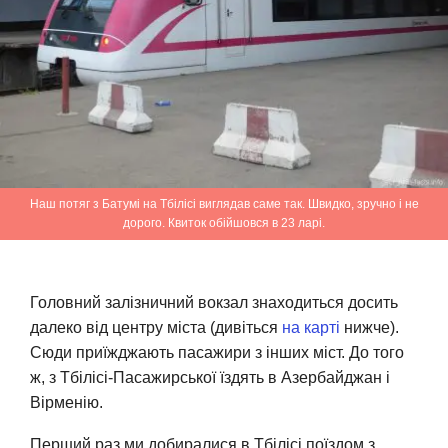
Наш потяг з Батумі на Тбілісі виглядав саме так. Швидко, зручно і не
дорого. Квиток обійшовся в 23 ларі.
Головний залізничний вокзал знаходиться досить
далеко від центру міста (дивіться
на карті
нижче).
Сюди приїжджають пасажири з інших міст. До того
ж, з Тбілісі-Пасажирської їздять в Азербайджан і
Вірменію.
Перший раз ми добиралися в Тбілісі поїздом з