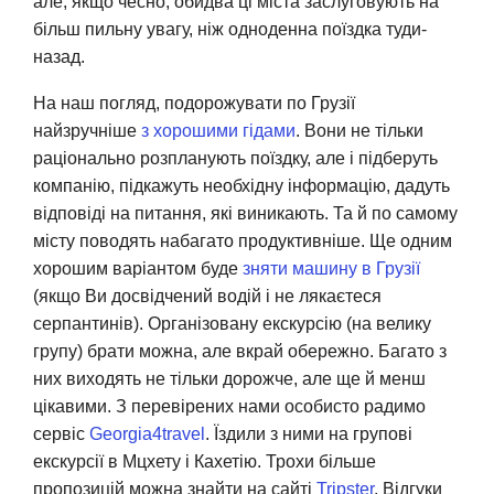
але, якщо чесно, обидва ці міста заслуговують на
більш пильну увагу, ніж одноденна поїздка туди-
назад.
На наш погляд, подорожувати по Грузії
найзручніше
з хорошими гідами
. Вони не тільки
раціонально розпланують поїздку, але і підберуть
компанію, підкажуть необхідну інформацію, дадуть
відповіді на питання, які виникають. Та й по самому
місту поводять набагато продуктивніше. Ще одним
хорошим варіантом буде
зняти машину в Грузії
(якщо Ви досвідчений водій і не лякаєтеся
серпантинів). Організовану екскурсію (на велику
групу) брати можна, але вкрай обережно. Багато з
них виходять не тільки дорожче, але ще й менш
цікавими. З перевірених нами особисто радимо
сервіс
Georgia4travel
. Їздили з ними на групові
екскурсії в Мцхету і Кахетію. Трохи більше
пропозицій можна знайти на сайті
Tripster
. Відгуки