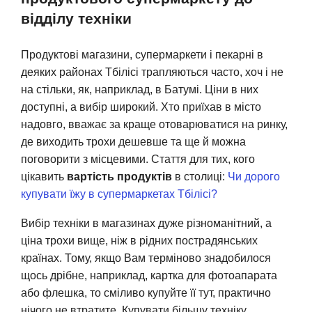
відділу техніки
Продуктові магазини, супермаркети і пекарні в
деяких районах Тбілісі трапляються часто, хоч і не
на стільки, як, наприклад, в Батумі. Ціни в них
доступні, а вибір широкий. Хто приїхав в місто
надовго, вважає за краще отоварюватися на ринку,
де виходить трохи дешевше та ще й можна
поговорити з місцевими. Стаття для тих, кого
цікавить
вартість продуктів
в столиці:
Чи дорого
купувати їжу в супермаркетах Тбілісі?
Вибір техніки в магазинах дуже різноманітний, а
ціна трохи вище, ніж в рідних пострадянських
країнах. Тому, якщо Вам терміново знадобилося
щось дрібне, наприклад, картка для фотоапарата
або флешка, то сміливо купуйте її тут, практично
нічого не втратите. Купувати більшу техніку