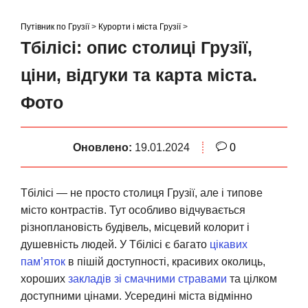
S
k
Путівник по Грузії
>
Курорти і міста Грузії
>
i
Тбілісі: опис столиці Грузії,
p
ціни, відгуки та карта міста.
t
o
Фото
c
o
n
Оновлено:
19.01.2024
0
t
e
Тбілісі — не просто столиця Грузії, але і типове
n
місто контрастів. Тут особливо відчувається
t
різноплановість будівель, місцевий колорит і
душевність людей. У Тбілісі є багато
цікавих
пам’яток
в пішій доступності, красивих околиць,
хороших
закладів зі смачними стравами
та цілком
доступними цінами. Усередині міста відмінно