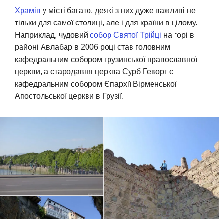
Храмів
у місті багато, деякі з них дуже важливі не
тільки для самої столиці, але і для країни в цілому.
Наприклад, чудовий
собор Святої Трійці
на горі в
районі Авлабар в 2006 році став головним
кафедральним собором грузинської православної
церкви, а стародавня церква Сурб Геворг є
кафедральним собором Єпархії Вірменської
Апостольської церкви в Грузії.