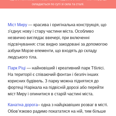
складається по суті зі скла та сталі.
Міст Миру
— красива і оригінальна конструкція, що
з’єднує нову і стару частини міста. Особливо
незвично виглядає ввечері, при включенні
підсвічування: стає видно закодовані за допомогою
азбуки Морзе елементи, що входять до складу
людського тіла.
Парк Ріці
— найновіший і креативний парк Тбілісі.
На території є співаючий фонтан і безліч інших
корисних будівель. З парку можна піднятися до
фортеці Нарікала на підвісній дорозі або перейти
міст Миру і опинитися в старій частині міста.
Канатна дорога
– одна з найцікавіших розваг в місті.
Обов’язково радимо покататися на ній, тим більше