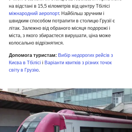
на відстані в 15,5 кілометрів від центру Тбілісі
міжнародний аеропорт
. Найбільш зручним і
швидким способом потрапити в столицю Грузії є
літак. Залежно від обраного місяця подорожі і
міста, з якого збираєтеся вирушати, ціна може
колосально відрізнятися.
Допомога туристам:
Вибір недорогих рейсів з
Києва в Тбілісі
і
Варіанти квитків з різних точок
світу в Грузію
.