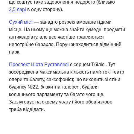
що коштує таке задоволення недорого (близько
2,5 ларі
в одну сторону).
Сухий міст
— занадто розрекламоване гідами
місце. На ньому ще можна знайти кумедні предмети
антикваріату, але все частіше трапляється
непотрібне барахло. Поруч знаходиться відмінний
парк.
Проспект Шота Руставлелі
є серцем Тбілісі. Тут
зосереджена максимальна кількість пам’яток: театр
опери та балету, саксофоніст, що виходить зі стіни
будинку №22, блакитна галерея, будівля
колишнього парламенту та багато чого ще.
Заслуговує на окрему увагу і його обов’язково
треба відвідати.