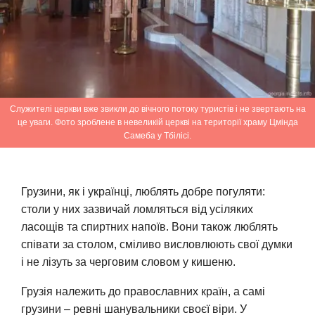
Служителі церкви вже звикли до вічного потоку туристів і не звертають на
це уваги. Фото зроблене в невеликій церкві на території храму Цмінда
Самеба у Тбілісі.
Грузини, як і українці, люблять добре погуляти:
столи у них зазвичай ломляться від усіляких
ласощів та спиртних напоїв. Вони також люблять
співати за столом, сміливо висловлюють свої думки
і не лізуть за черговим словом у кишеню.
Грузія належить до православних країн, а самі
грузини – ревні шанувальники своєї віри. У