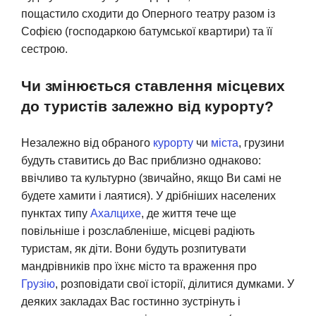
пощастило сходити до Оперного театру разом із
Софією (господаркою батумської квартири) та її
сестрою.
Чи змінюється ставлення місцевих
до туристів залежно від курорту?
Незалежно від обраного
курорту
чи
міста
, грузини
будуть ставитись до Вас приблизно однаково:
ввічливо та культурно (звичайно, якщо Ви самі не
будете хамити і лаятися). У дрібніших населених
пунктах типу
Ахалцихе
, де життя тече ще
повільніше і розслабленіше, місцеві радіють
туристам, як діти. Вони будуть розпитувати
мандрівників про їхнє місто та враження про
Грузію
, розповідати свої історії, ділитися думками. У
деяких закладах Вас гостинно зустрінуть і