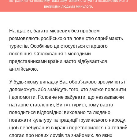
потрапили на невелику “виставку” живих статуй та познайомилися з
великими людьми минулого.
На щастя, багато місцевих без проблем
розмовляють російською та повністю сприймають
туристів. Особливо це стосується старшого
покоління. Спілкування з молодими
представниками країни часто відбувається
англійською.
У будь-якому випадку Вас обов’язково зрозуміють і
допоможуть або знайдуть того, хто зможе пояснити
і допомогти. Головне не забувати, що незважаючи
на гарне ставлення, Ви тут турист, тому варто
поводитися відповідно: виховано та людяно,
поважати культуру та традиції грузинського народу,
щоб перебування в країні перетворилося на теплий
спогад про нових друзів та знайомих, до яких