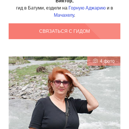
Виктор,
гид в Батуми, ездили на
Горную Аджарию
и в
Мачахелу
.
СВЯЗАТЬСЯ С ГИДОМ
4 фото