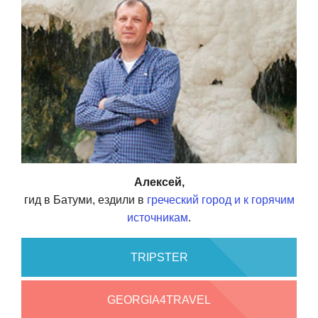
Алексей,
гид в Батуми, ездили в
греческий город и к горячим
источникам
.
TRIPSTER
GEORGIA4TRAVEL