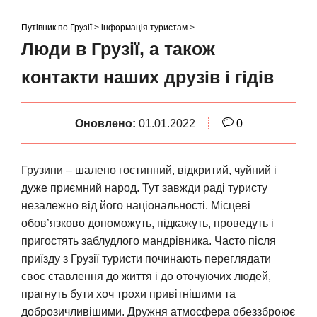
S
k
Путівник по Грузії
>
інформація туристам
>
i
Люди в Грузії, а також
p
контакти наших друзів і гідів
t
o
c
Оновлено:
01.01.2022
0
o
n
t
Грузини – шалено гостинний, відкритий, чуйний і
e
дуже приємний народ. Тут завжди раді туристу
n
незалежно від його національності. Місцеві
t
обов’язково допоможуть, підкажуть, проведуть і
пригостять заблудлого мандрівника. Часто після
приїзду з Грузії туристи починають переглядати
своє ставлення до життя і до оточуючих людей,
прагнуть бути хоч трохи привітнішими та
доброзичливішими. Дружня атмосфера обеззброює