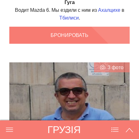
Гуга
Водит Mazda 6. Мы ездили с ним из
Ахалцихе
в
Тбилиси
.
БРОНИРОВАТЬ
3 фото
ГРУЗІЯ