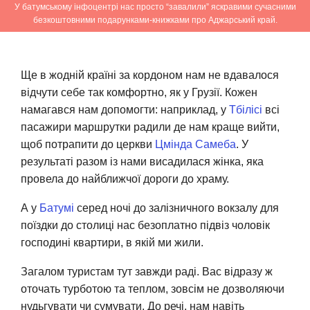
У батумському інфоцентрі нас просто “завалили” яскравими сучасними
безкоштовними подарунками-книжками про Аджарський край.
Ще в жодній країні за кордоном нам не вдавалося
відчути себе так комфортно, як у Грузії. Кожен
намагався нам допомогти: наприклад, у
Тбілісі
всі
пасажири маршрутки радили де нам краще вийти,
щоб потрапити до церкви
Цмінда Самеба
. У
результаті разом із нами висадилася жінка, яка
провела до найближчої дороги до храму.
А у
Батумі
серед ночі до залізничного вокзалу для
поїздки до столиці нас безоплатно підвіз чоловік
господині квартири, в якій ми жили.
Загалом туристам тут завжди раді. Вас відразу ж
оточать турботою та теплом, зовсім не дозволяючи
нудьгувати чи сумувати. До речі, нам навіть