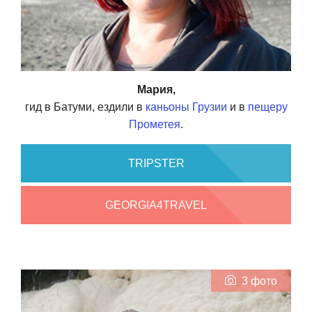
Мария,
гид в Батуми, ездили в
каньоны Грузии
и в
пещеру
Прометея
.
TRIPSTER
GEORGIA4TRAVEL
3 фото