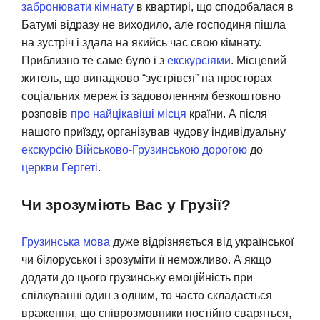
забронювати кімнату
в квартирі, що сподобалася в
Батумі відразу не виходило, але господиня пішла
на зустріч і здала на якийсь час свою кімнату.
Приблизно те саме було і з
екскурсіями
. Місцевий
житель, що випадково “зустрівся” на просторах
соціальних мереж із задоволенням безкоштовно
розповів
про найцікавіші місця
країни. А після
нашого приїзду, організував чудову індивідуальну
екскурсію Військово-Грузинською дорогою
до
церкви Гергеті
.
Чи зрозуміють Вас у Грузії?
Грузинська мова
дуже відрізняється від української
чи білоруської і зрозуміти її неможливо. А якщо
додати до цього грузинську емоційність при
спілкуванні один з одним, то часто складається
враження, що співрозмовники постійно сваряться,