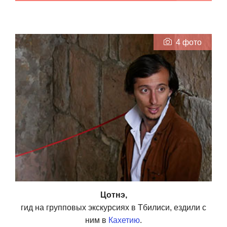
4 фото
Цотнэ,
гид на групповых экскурсиях в Тбилиси, ездили с
ним в
Кахетию
.