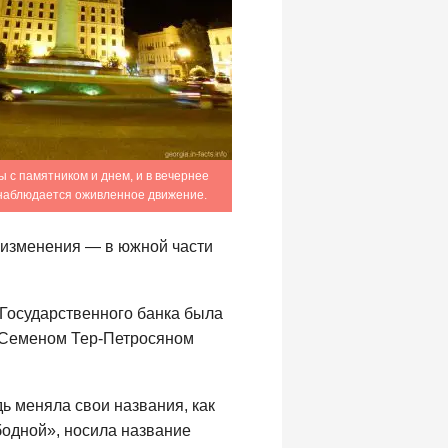
ы с памятником и днем, и в вечернее
 наблюдается оживленное движение.
 изменения — в южной части
 Государственного банка была
с Семеном Тер-Петросяном
ь меняла свои названия, как
бодной», носила название