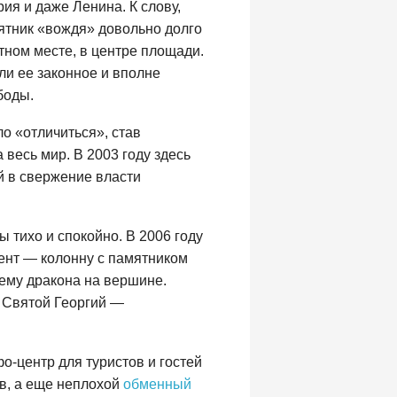
ия и даже Ленина. К слову,
ятник «вождя» довольно долго
етном месте, в центре площади.
ли ее законное и вполне
боды.
о «отличиться», став
весь мир. В 2003 году здесь
й в свержение власти
 тихо и спокойно. В 2006 году
ент — колонну с памятником
ему дракона на вершине.
 Святой Георгий —
-центр для туристов и гостей
ов, а еще неплохой
обменный