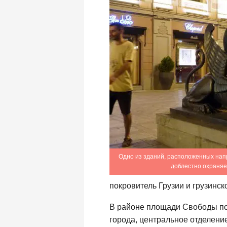
Одно из зданий, расположенных нап
доблестно охраняе
покровитель Грузии и грузинск
В районе площади Свободы пом
города, центральное отделени