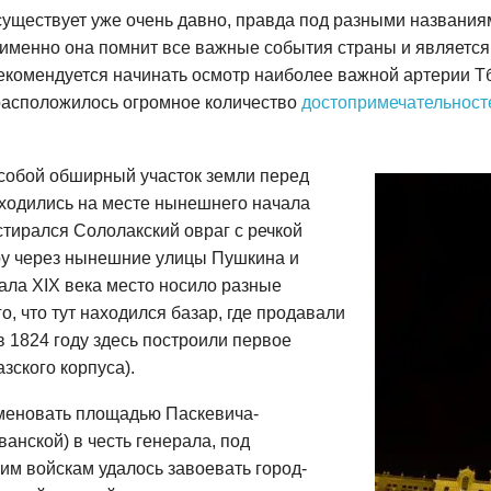
уществует уже очень давно, правда под разными названи
 именно она помнит все важные события страны и является 
екомендуется начинать осмотр наиболее важной артерии 
 расположилось огромное количество
достопримечательност
собой обширный участок земли перед
аходились на месте нынешнего начала
стирался Сололакский овраг с речкой
ру через нынешние улицы Пушкина и
ала XIX века место носило разные
о, что тут находился базар, где продавали
в 1824 году здесь построили первое
зского корпуса).
именовать площадью Паскевича-
анской) в честь генерала, под
им войскам удалось завоевать город-