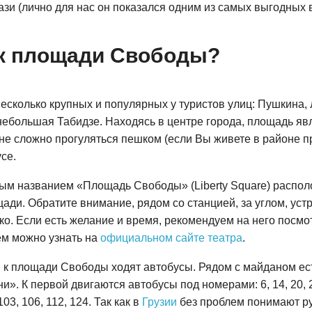
зи (лично для нас он показался одним из самых выгодных в
 к площади Свободы?
сколько крупных и популярных у туристов улиц: Пушкина, 
небольшая Табидзе. Находясь в центре города, площадь яв
 не сложно прогуляться пешком (если Вы живете в районе п
се.
ым названием «Площадь Свободы» (Liberty Square) распол
щади. Обратите внимание, рядом со станцией, за углом, ус
ко. Если есть желание и время, рекомендуем на него посмо
м можно узнать на
официальном сайте театра
.
и
к площади Свободы ходят автобусы. Рядом с майданом ес
 К первой двигаются автобусы под номерами: 6, 14, 20, 23, 3
 103, 106, 112, 124. Так как в
Грузии
без проблем понимают ру