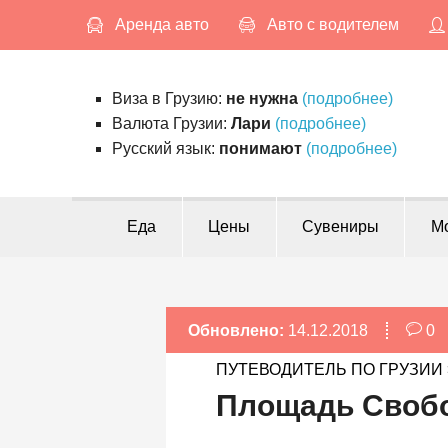
S
Аренда авто
Авто с водителем
k
i
p
Виза в Грузию:
не нужна
(подробнее)
t
Валюта Грузии:
Лари
(подробнее)
o
Русский язык:
понимают
(подробнее)
c
o
n
Еда
Цены
Сувениры
М
t
e
n
t
Обновлено:
14.12.2018
0
ПУТЕВОДИТЕЛЬ ПО ГРУЗИИ
Площадь Свобо