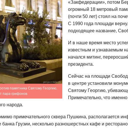
«Закфедерации», потом Бер
огромный 18 метровый пам
(почти 50 лет) стоял на поч
С 1990 года площади верну
подходящее название, Сво
И в наше время место успел
известным и узнаваемым на 
начался митинг, переросши
президента.
Сейчас на площади Свободы
в центре установили монум
ротив памятника Святому Георгию,
Святому Георгию, убивающ
т пара грифонов.
Примечательно, что именно
ого народа.
имо примечательного сквера Пушкина, располагается инфо
е банка Грузии, несколько разношерстных кафе и ресторан