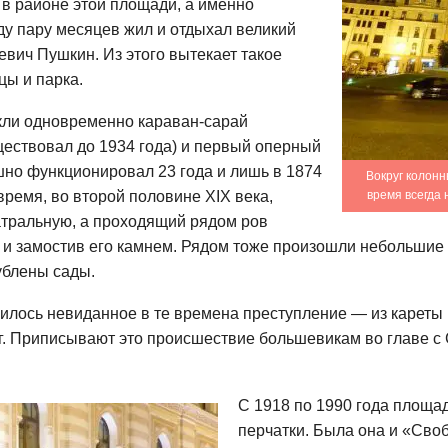
 в районе этой площади, а именно
ду пару месяцев жил и отдыхал великий
евич Пушкин. Из этого вытекает такое
цы и парка.
кли одновременно караван-сарай
ествовал до 1934 года) и первый оперный
ешно функционировал 23 года и лишь в 1874
Вокруг колонн
время, во второй половине XIX века,
время всегда
тральную, а проходящий рядом ров
 и замостив его камнем. Рядом тоже произошли небольшие
ублены сады.
илось невиданное в те времена преступление — из кареты
г. Приписывают это происшествие большевикам во главе 
С 1918 по 1990 года площад
перчатки. Была она и «Сво