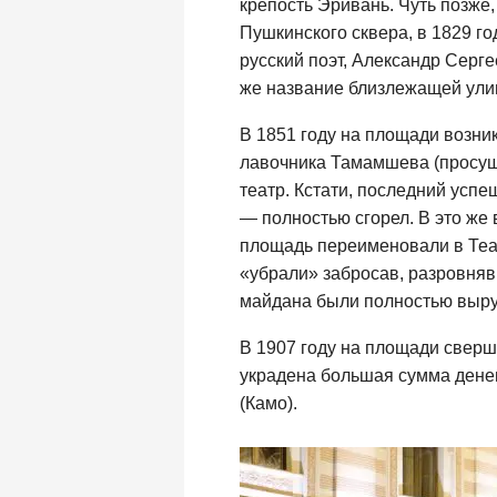
крепость Эривань. Чуть позже,
Пушкинского сквера, в 1829 го
русский поэт, Александр Серге
же название близлежащей ули
В 1851 году на площади возни
лавочника Тамамшева (просущ
театр. Кстати, последний усп
— полностью сгорел. В это же 
площадь переименовали в Теа
«убрали» забросав, разровняв
майдана были полностью выр
В 1907 году на площади сверш
украдена большая сумма дене
(Камо).