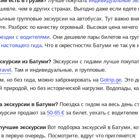
сии есть в Грузии?
Лучше покупать
индивидуальные экс
шевле, чем в других странах. Выгодно даже если едете
ычные групповые экскурсии на автобусах. Тут важно вн
ете. Разброс по качеству огромный. Высокая цена ничего 
оездки с водителями
. Они дешевле пары билетов на гру
т
настоящего гида
. Что в окрестностях Батуми не так уж 
кскурсии из Батуми?
Экскурсии с гидами лучше покупат
ravel
. Там и индивидуальные, и групповые.
м, но без гида, можно забронировать на
Gotrip.ge
. Это 
й природой, но без исторической нагрузки. Водопады, к
а экскурсии в Батуми?
Поездка с гидом на весь день с
скурсии продают за
50-65 €
за билет, уехать с водителе
лучшие экскурсии
Вот подборка экскурсий в Батуми, к
в первую очередь. Посмотрите, вдруг что приглянется: