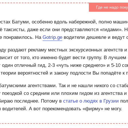
Где не надо поку
естах Батуми, особенно вдоль набережной, полно машин
сё таксисты, даже если они представляются «гидами». Н
Не понравилось. На
Gotrip.ge
водители дешевле и ведут с
оду раздают рекламу местных экскурсионных агентств и
исит от того, кто именно будет вести группу. В лучшем 
 один отличный гид, 2-3 «чуть ниже среднего» и 5-10 с
 теории вероятностей и закону подлости Вы попадёте к 
батумскими агентствами. Так и не нашли никого со ста
у поездкой со средним или плохим гидом из агентства 
бираю последнее. Потому в
статье о людях в Грузии
пол
 водителей. А вот порекомендовать «фирму» не могу.