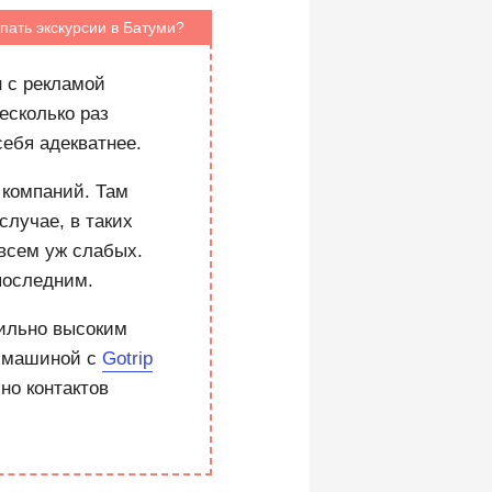
пать экскурсии в Батуми?
 с рекламой
есколько раз
ебя адекватнее.
 компаний. Там
случае, в таких
овсем уж слабых.
последним.
бильно высоким
и машиной с
Gotrip
но контактов