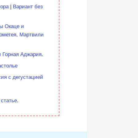
тора
|
Вариант без
ы Окаце и
ометея, Мартвили
и Горная Аджария
.
астолье
ия с дегустацией
 статье
.