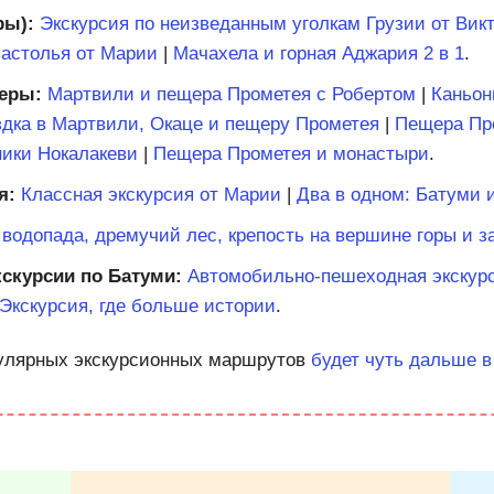
ры):
Экскурсия по неизведанным уголкам Грузии от Вик
застолья от Марии
|
Мачахела и горная Аджария 2 в 1
.
еры:
Мартвили и пещера Прометея с Робертом
|
Каньон
дка в Мартвили, Окаце и пещеру Прометея
|
Пещера Пр
ники Нокалакеви
|
Пещера Прометея и монастыри
.
я:
Классная экскурсия от Марии
|
Два в одном: Батуми 
 водопада, дремучий лес, крепость на вершине горы и з
скурсии по Батуми:
Автомобильно-пешеходная экскурс
Экскурсия, где больше истории
.
улярных экскурсионных маршрутов
будет чуть дальше в