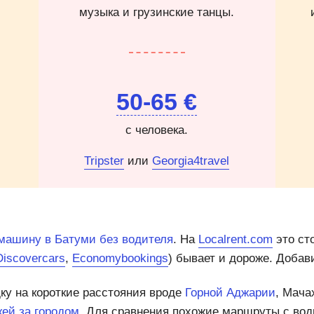
музыка и грузинские танцы.
50-65 €
с человека.
Tripster
или
Georgia4travel
машину в Батуми без водителя
. На
Localrent.com
это ст
Discovercars
,
Economybookings
) бывает и дороже. Добав
ку на короткие расстояния вроде
Горной Аджарии
, Мача
ей за городом
. Для сравнения похожие маршруты с во