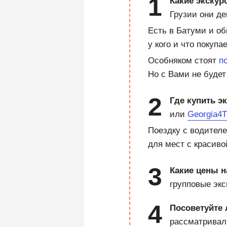
Какие экскур
Грузии они де
Есть в Батуми и об
у кого и что покупа
Особняком стоят
п
Но с Вами не буде
Где купить э
или
Georgia4T
Поездку с водителе
для мест с красиво
Какие цены н
групповые эк
Посоветуйте 
рассматривал 