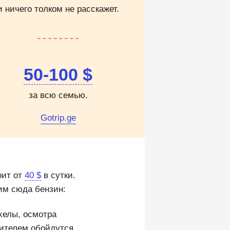
и ничего толком не расскажет.
50-100 $
за всю семью.
Gotrip.ge
оит от
40 $
в сутки.
им сюда бензин:
хелы, осмотра
дителем обойдутся