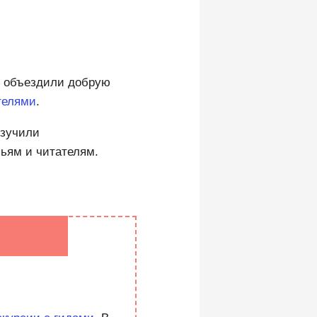
ор объездили добрую
телями
.
изучили
зьям и читателям.