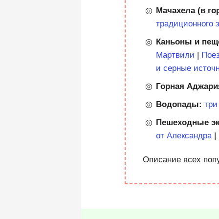
Мачахела (в го
традиционного 
Каньоны и пещ
Мартвили
|
Поез
и серные источ
Горная Аджари
Водопады:
три
Пешеходные эк
от Александра
|
Описание всех поп