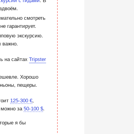
курсии с гидами
. В
 вдвоём.
имательно смотреть
не гарантирует.
пповую экскурсию.
и важно.
ь на сайтах
Tripster
дешевле. Хорошо
аньоны, пещеры.
тоит
125-300 €
,
м можно за
50-100 $
.
оторые я бы