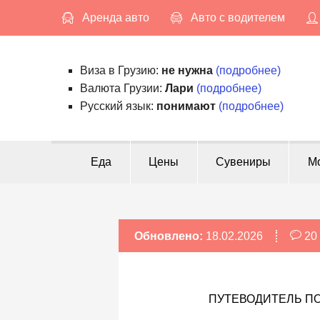
S
Аренда авто
Авто с водителем
k
i
p
Виза в Грузию:
не нужна
(подробнее)
t
Валюта Грузии:
Лари
(подробнее)
o
Русский язык:
понимают
(подробнее)
c
o
n
Еда
Цены
Сувениры
М
t
e
n
t
Обновлено:
18.02.2026
20
ПУТЕВОДИТЕЛЬ ПО