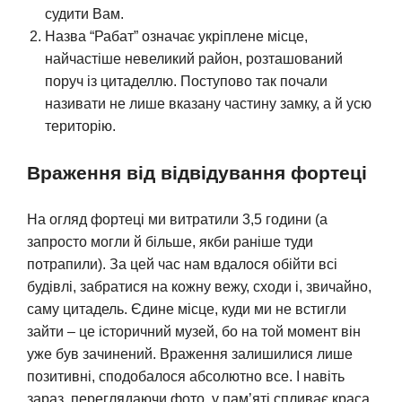
судити Вам.
Назва “Рабат” означає укріплене місце,
найчастіше невеликий район, розташований
поруч із цитаделлю. Поступово так почали
називати не лише вказану частину замку, а й усю
територію.
Враження від відвідування фортеці
На огляд фортеці ми витратили 3,5 години (а
запросто могли й більше, якби раніше туди
потрапили). За цей час нам вдалося обійти всі
будівлі, забратися на кожну вежу, сходи і, звичайно,
саму цитадель. Єдине місце, куди ми не встигли
зайти – це історичний музей, бо на той момент він
уже був зачинений. Враження залишилися лише
позитивні, сподобалося абсолютно все. І навіть
зараз, переглядаючи фото, у пам’яті спливає краса