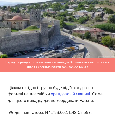
Перед фортецею розташована стоянка, де Ви зможете залишити своє
авто та спокійно гуляти територією Рабат.
Цілком вигідно і зручно буде під’їхати до стін
фортеці на власній чи
орендованій машині
. Саме
для цього випадку даємо координати Рабата:
для навігатора: N41°38.602; Е42°58.597;