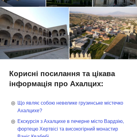
Корисні посилання та цікава
інформація про Ахалцих:
Що являє собою невелике грузинське містечко
Ахалцихе?
Екскурсія з Ахалцихе в печерне місто Вардзію,
фортецю Хертвісі та високогірний монастир
Ваніс Квабебі.