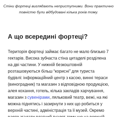
Стіни фортеці виглядають неприступними. Вони практично
повністю були відбудовані кілька років тому.
А що всередині фортеці?
Територія фортеці займає багато не мало близько 7
гектарів. Висока зубчаста стіна цитаделі розділена
на дві частини. У нижній безкоштовній
розташовуються більш “корисні” для туриста
будівлі: інформаційний центр з касою, винні тераси
(виноградник) та магазин з відповідною продукцією,
алея кохання, готель, кілька закладів харчування,
магазин з
сувенірами
, ляльковий театр, вежі, на які
можна піднятись і зазирнути з них що робиться у
верхній частині, адміністрація та її музей. Окремо
варто згадати платний туалет, тому що на верхній