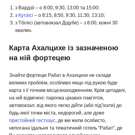
з Вардзії – о 8:00, 9:30, 13:00 та 15:00;
з
Кутаїсі
– о 8:15, 8:50, 9:30, 11:30, 13:10;
з Тбілісі (автовокзал Дідубе) – з 8:00, кожні 30
хвилин.
Карта Ахалцихе із зазначеною
на ній фортецею
Знайти фортецю Рабат в Ахалцихе не складе
великих проблем, особливо якщо під рукою буде
карта з її точним місцезнаходженням. Крім цитаделі,
на ній відмічені: парочка цікавих пам’яток,
автовокзал, від якого легко дійти (або під’їхати) до
будь-якої точки міста, недорогий, але дуже
пристойний гестхаус
, де ми жили особисто,
непогана їдальня та тематичний готель “Рабат”, де