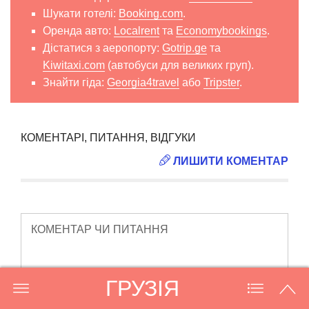
Шукати готелі:
Booking.com
.
Оренда авто:
Localrent
та
Economybookings
.
Дістатися з аеропорту:
Gotrip.ge
та
Kiwitaxi.com
(автобуси для великих груп).
Знайти гіда:
Georgia4travel
або
Tripster
.
КОМЕНТАРІ, ПИТАННЯ, ВІДГУКИ
ЛИШИТИ КОМЕНТАР
КОМЕНТАР ЧИ ПИТАННЯ
ГРУЗІЯ