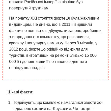
владою Російської імперії, а пізніше був
повернутий грузинам.
На початку XXI століття фортеця була жахливим
видовищем. Не дивно, що в 2011 її вирішили
фактично повністю відбудувати заново, зробивши
з стародавнього комплексу, що розвалився,
красиву і популярну пам’ятку. Через 9 місяців, у
2012 році, фортецю офіційно відкрили для
туристів, витративши на ремонт близько 15 000
000 $ і доповнивши її не типовою для того
періоду колонадою.
Цікаві факти:
Подейкують, що комплекс намагалися звести хоч
віддалено схожим на Єрусалим. Чи так це –