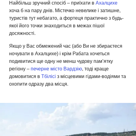
Найбільш зручний спосіб – приїхати в
Ахалцихе
хоча б на пару днів. Містечко невелике і затишне,
туристів тут небагато, а фортеця практично з будь-
якої його точки знаходиться в межах пішої
досяжності.
Якщо у Вас обмежений час (або Ви не збираєтеся
ночувати в Ахалцихе) і крім Рабата хочеться
подивитися ще одну не менш чудову пам’ятку
регіону –
печерне місто Вардзію
, тоді краще
домовитися в
Тбілісі
з місцевими гідами-водіями та
охопити одразу два місця.