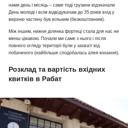
нами день і місяць – саме тоді грузини відзначали
День молоді і всім відвідувачам до 35 років вхід у
верхню частину був вільним (безкоштовним).
Між іншим, нижня ділянка фортеці стала для нас не
менш цікавою. Почали ми саме з нього і після
повного огляду території були у захваті від
побаченого (найбільше сподобалась алея кохання).
Розклад та вартість вхідних
квитків в Рабат