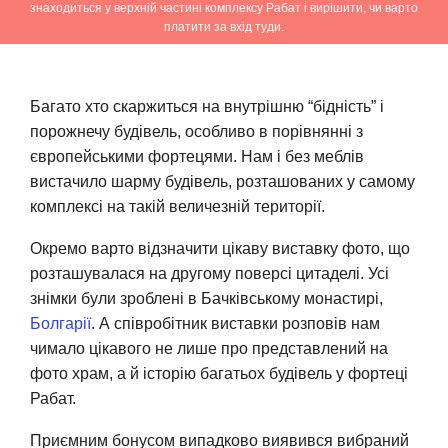
знаходиться у верхній частині комплексу Рабат і вирішити, чи варто
платити за вхід туди.
Багато хто скаржиться на внутрішню “бідність” і
порожнечу будівель, особливо в порівнянні з
європейськими фортецями. Нам і без меблів
вистачило шарму будівель, розташованих у самому
комплексі на такій величезній території.
Окремо варто відзначити цікаву виставку фото, що
розташувалася на другому поверсі цитаделі. Усі
знімки були зроблені в Бачківському монастирі,
Болгарії
. А співробітник виставки розповів нам
чимало цікавого не лише про представлений на
фото храм, а й історію багатьох будівель у фортеці
Рабат.
Приємним бонусом випадково виявився вибраний