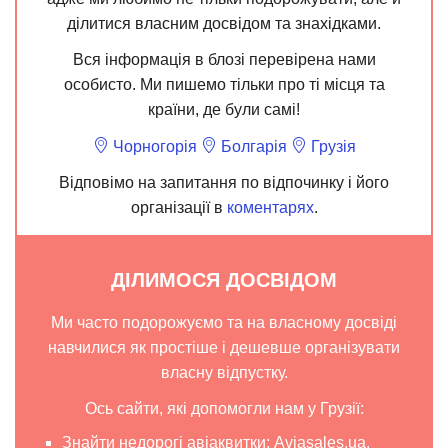
ділитися власним досвідом та знахідками.
Вся інформація в блозі перевірена нами
особисто. Ми пишемо тільки про ті місця та
країни, де були самі!
Чорногорія
Болгарія
Грузія
Відповімо на запитання по відпочинку і його
організації в
коментарях
.
ДІЛИМОСЯ ДОСВІДОМ
Ми часто подорожуємо та на власному досвіді
навчилися як простіше і дешевше організувати
власну відпустку.
Ось сайти, які допомогли нам у Грузії:
Знайти недорогі авіаквитки:
Aviasales.ua
.