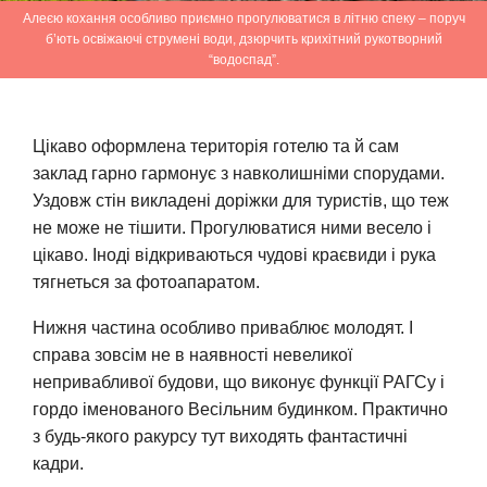
Алеєю кохання особливо приємно прогулюватися в літню спеку – поруч
б’ють освіжаючі струмені води, дзюрчить крихітний рукотворний
“водоспад”.
Цікаво оформлена територія готелю та й сам
заклад гарно гармонує з навколишніми спорудами.
Уздовж стін викладені доріжки для туристів, що теж
не може не тішити. Прогулюватися ними весело і
цікаво. Іноді відкриваються чудові краєвиди і рука
тягнеться за фотоапаратом.
Нижня частина особливо приваблює молодят. І
справа зовсім не в наявності невеликої
непривабливої ​​будови, що виконує функції РАГСу і
гордо іменованого Весільним будинком. Практично
з будь-якого ракурсу тут виходять фантастичні
кадри.