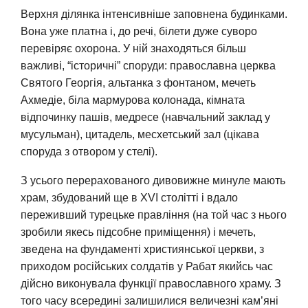
Верхня ділянка інтенсивніше заповнена будинками.
Вона уже платна і, до речі, білети дуже суворо
перевіряє охорона. У ній знаходяться більш
важливі, “історичні” споруди: православна церква
Святого Георгія, альтанка з фонтаном, мечеть
Ахмедіе, біла мармурова колонада, кімната
відпочинку пашів, медресе (навчальний заклад у
мусульман), цитадель, месхетський зал (цікава
споруда з отвором у стелі).
З усього перерахованого дивовижне минуле мають
храм, збудований ще в XVI столітті і вдало
переживший турецьке правління (на той час з нього
зробили якесь підсобне приміщення) і мечеть,
зведена на фундаменті християнської церкви, з
приходом російських солдатів у Рабат якийсь час
дійсно виконувала функції православного храму. З
того часу всередині залишилися величезні кам’яні