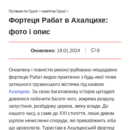
S
k
Путівник по Грузії
>
пам'ятки Грузії
>
i
Фортеця Рабат в Ахалцихе:
p
фото і опис
t
o
c
Оновлено:
19.01.2024
0
o
n
t
Оновлену і повністю реконструйовану нещодавно
e
фортецю Рабат видно практично з будь-якої точки
n
затишного грузинського містечка під назвою
t
Ахалцихе
. За свою багатовікову історію цитаделі
довелося побачити багато чого, зокрема розруху,
запустіння, розбудову церков, зміну влади. До
нашого часу, а саме до XXI століття, лише дивом
уціліли нечисленні споруди, які приваблюють хіба
що археологів. Туристам в Ахалцихській фортеці