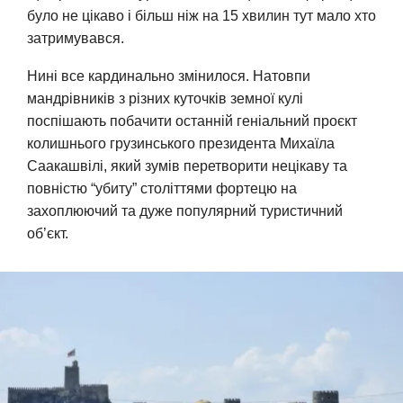
було не цікаво і більш ніж на 15 хвилин тут мало хто
затримувався.
Нині все кардинально змінилося. Натовпи
мандрівників з різних куточків земної кулі
поспішають побачити останній геніальний проєкт
колишнього грузинського президента Михаїла
Саакашвілі, який зумів перетворити нецікаву та
повністю “убиту” століттями фортецю на
захоплюючий та дуже популярний туристичний
об’єкт.