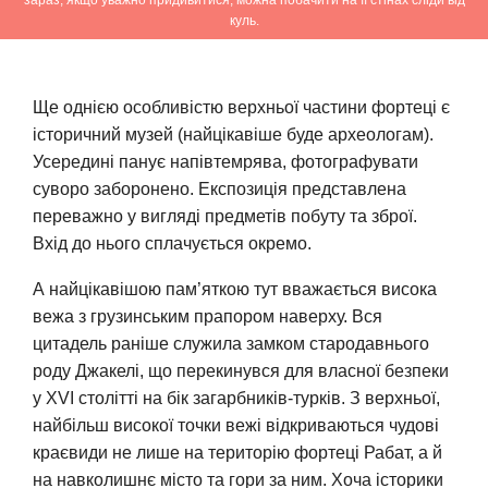
зараз, якщо уважно придивитися, можна побачити на її стінах сліди від
куль.
Ще однією особливістю верхньої частини фортеці є
історичний музей (найцікавіше буде археологам).
Усередині панує напівтемрява, фотографувати
суворо заборонено. Експозиція представлена ​​
переважно у вигляді предметів побуту та зброї.
Вхід до нього сплачується окремо.
А найцікавішою пам’яткою тут вважається висока
вежа з грузинським прапором наверху. Вся
цитадель раніше служила замком стародавнього
роду Джакелі, що перекинувся для власної безпеки
у XVI столітті на бік загарбників-турків. З верхньої,
найбільш високої точки вежі відкриваються чудові
краєвиди не лише на територію фортеці Рабат, а й
на навколишнє місто та гори за ним. Хоча історики