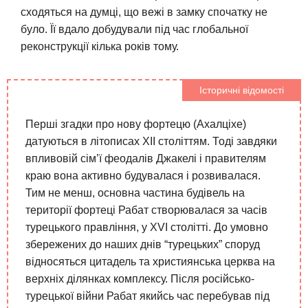
сходяться на думці, що вежі в замку спочатку не
було. Її вдало добудували під час глобальної
реконструкції кілька років тому.
Історичні відомості
Перші згадки про нову фортецю (Ахалціхе)
датуються в літописах XII століттям. Тоді завдяки
впливовій сім’ї феодалів Джакелі і правителям
краю вона активно будувалася і розвивалася.
Тим не менш, основна частина будівель на
території фортеці Рабат створювалася за часів
турецького правління, у XVI столітті. До умовно
збережених до наших днів “турецьких” споруд
відносяться цитадель та християнська церква на
верхніх ділянках комплексу. Після російсько-
турецької війни Рабат якийсь час перебував під