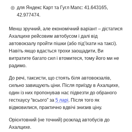
для Яндекс Карт та Гугл Мапс: 41.643165,
42.977474.
Менш зручний, але економічний варіант – дістатися
Ахалцихе рейсовим автобусом і далі від
автовокзалу пройти пішки (або під’їхати на таксі).
Навіть якщо вдасться трохи заощадити, Ви
витратите багато сил і втомитеся, тому його ми не
радимо.
До речі, таксисти, що стоять біля автовокзалів,
сильно завищують ціни. Після приїзду в Ахалцихе,
один із них пропонував нас підвезти до обраного
гестхаусу “всього” за
5 ларі
. Після того як
відмовилися, практично вдвічі знизив ціну.
Орієнтовний (не точний) розклад автобусів до
Ахалцихе.