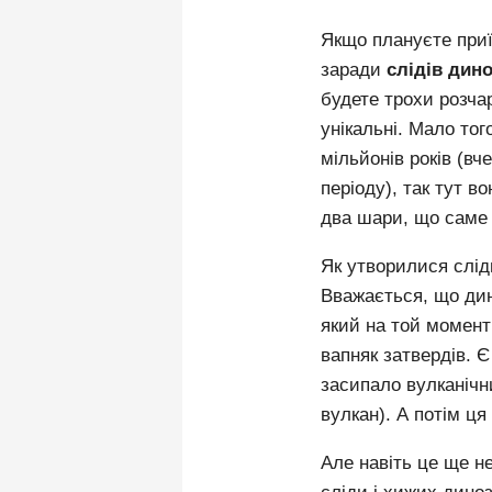
Якщо плануєте приї
заради
слідів дин
будете трохи розча
унікальні.
Мало того
мільйонів років (вч
періоду), так тут 
два шари, що саме 
Як утворилися сліди
Вважається, що ди
який на той момент
вапняк затвердів.
Є
засипало вулканічн
вулкан).
А потім ця
Але навіть це ще н