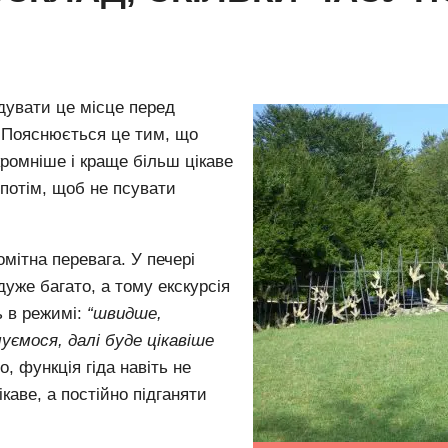
ідувати це місце перед
.
Пояснюється це тим, що
кромніше і краще більш цікаве
потім, щоб не псувати
помітна перевага.
У печері
дуже багато, а тому екскурсія
ь в режимі:
“швидше,
ємося, далі буде цікавіше
о, функція гіда навіть не
каве, а постійно підганяти