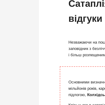
Сатаплі
відгуки
Незважаючи на поши
заповідник з безліч
і більш розпещеним
Основними визначн
мільйонів років, ка
підлогою,
Колхідсь