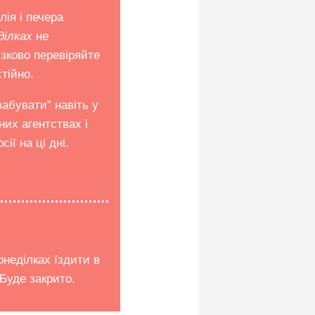
лія і
печера
ділках
не
зково перевіряйте
тійно.
абувати” навіть у
них агентствах і
ії на ці дні.
онеділках їздити в
Буде закрито.