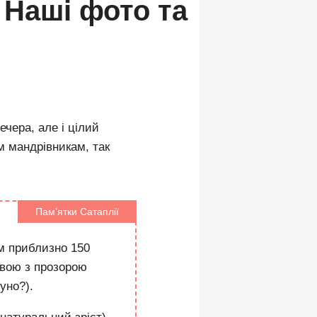
. Наші фото та
чера, але і цілий
им мандрівникам, так
Пам’ятки Сатаплії
им приблизно 150
рвою з прозорою
уно?).