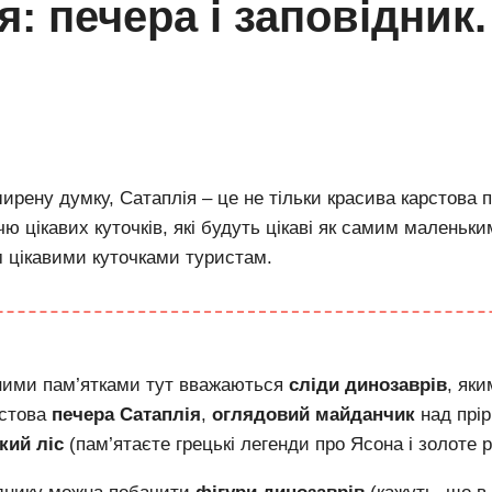
я: печера і заповідник
рену думку, Сатаплія – це не тільки красива карстова пе
чю цікавих куточків, які будуть цікаві як самим маленьк
 цікавими куточками туристам.
ими пам’ятками тут вважаються
сліди динозаврів
, як
рстова
печера Сатаплія
,
оглядовий майданчик
над прі
кий ліс
(пам’ятаєте грецькі легенди про Ясона і золоте р