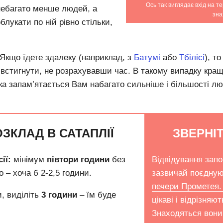
Ось так виглядає вхід на т
небагато менше людей, а
зна
лукати по ній рівно стільки,
Якщо їдете здалеку (наприклад, з
Батумі
або
Тбілісі
), т
встигнути, не розрахувавши час.
В такому випадку кращ
яка запам’ятається Вам набагато сильніше і більшості л
ОЗКЛАД В САТАПЛІЇ
ЗВЕРНІТ
ії:
мінімум
півтори години
без
Відвідування запо
 – хоча б 2-2,5 години.
зазвичай поєдную
печери Прометея
и, виділіть
3 години
– їм буде
цікаві і відрізняю
Знаходяться вони 