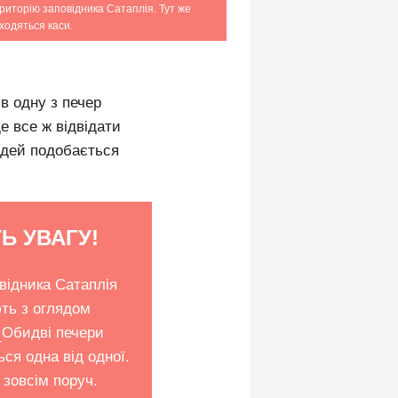
ериторію заповідника Сатаплія. Тут же
ходяться каси.
о в одну з печер
е все ж відвідати
юдей подобається
Ь УВАГУ!
відника Сатаплія
ть з оглядом
.
Обидві печери
ться одна від одної.
зовсім поруч.