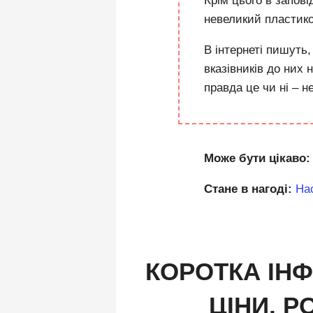
Крім цього в запов
невеликий пластик
В інтернеті пишуть,
вказівників до них 
правда це чи ні – н
Може бути цікаво
Стане в нагоді:
Нас
КОРОТКА ІНФ
ЦІНИ, Р