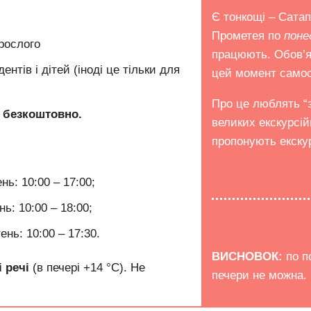
Є тонкощі – Сатап
Прометея по
поне
рослого
працюють.
Обов’я
ентів і дітей (іноді це тільки для
цей момент самос
Про це люблять “з
в
безкоштовно.
великих екскурсій
пропонують екскурс
нь: 10:00 – 17:00;
ь: 10:00 – 18:00;
ень: 10:00 – 17:30.
ВИСНОВОК:
по п
і речі
(в печері +14 °C).
Не
печери не можна.