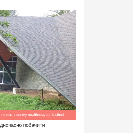
ься ось в такому надійному павільйоні.
 одночасно побачити