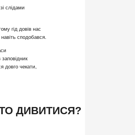
 зі слідами
тому гід довів нас
 навіть сподобався.
аси
в заповідник
я довго чекати,
РТО ДИВИТИСЯ?