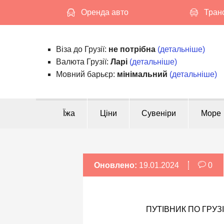
S
Оренда авто
Тран
k
i
p
Віза до Грузії:
не потрібна
(детальніше)
t
Валюта Грузії:
Ларі
(детальніше)
o
Мовний барьєр:
мінімальний
(детальніше)
c
o
n
Їжа
Ціни
Сувеніри
Море
t
e
n
t
Оновлено:
19.01.2024
0
ПУТІВНИК ПО ГРУЗІ