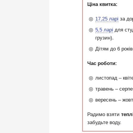
Ціна квитка:
17,25 ларі
за до
5,5 ларі
для студ
грузин).
Дітям до 6 рокі
Час роботи:
листопад – квіте
травень – серпен
вересень – жовт
Радимо взяти
тепл
забудьте воду.