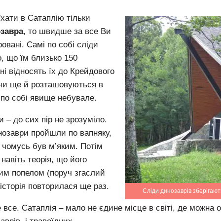
хати в Сатаплію тільки
озавра
, то швидше за все Ви
ровані.
Самі по собі сліди
, що їм близько 150
ені відносять їх до Крейдового
вони ще й розташовуються в
по собі явище небувале.
 – до сих пір не зрозуміло.
нозаври пройшли по вапняку,
 чомусь був м’яким.
Потім
 навіть теорія, що його
им попелом (поруч згаслий
 історія повторилася ще раз.
Сліди динозаврів зберігают
е все.
Сатаплія – мало не єдине місце в світі, де можна