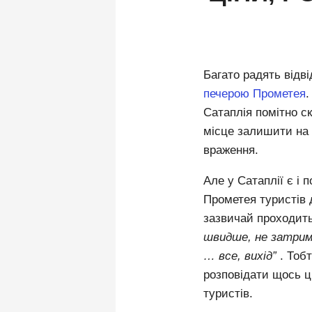
Багато радять відв
печерою Прометея
Сатаплія помітно с
місце залишити на 
враження.
Але у Сатаплії є і 
Прометея туристів 
зазвичай проходит
швидше, не затриму
… все, вихід”
.
Тобт
розповідати щось ці
туристів.