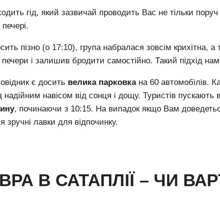
ходить гід, який зазвичай проводить Вас не тільки поруч
 печері.
ить пізно (о 17:10), група набралася зовсім крихітна, а 
о печери і залишив бродити самостійно.
Такий підхід нам
овідник є досить
велика парковка
на 60 автомобілів.
К
 надійним навісом від сонця і дощу.
Туристів пускають 
дину
, починаючи з 10:15.
На випадок якщо Вам доведетьс
я зручні лавки для відпочинку.
ВРА В САТАПЛІЇ – ЧИ ВА