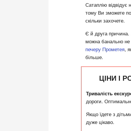
Сатаплію відвідує 
тому Ви зможете поб
скільки захочете.
Є й друга причина.
можна банально не 
печеру Прометея
, 
більше.
ЦІНИ І Р
Тривалість екскурс
дороги.
Оптимально
Якщо їдете з дітьм
дуже цікаво.