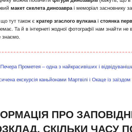
іднику можна побачити
фігури динозаврів
(кажуть, що в 
овий
макет скелета динозавра
і меморіал засновнику за
 що тут також є
кратер згаслого вулкана
і
стоянка пер
немає.
Та й в інтернеті жодної фотографії нам знайти не
е знаємо.
:
Печера Прометея – одна з найкрасивіших і відвідуваніши
ичена екскурсія каньйонами Мартвілі і Окаце із заїздом
ОРМАЦІЯ ПРО ЗАПОВІДН
ОЗКЛАД, СКІЛЬКИ ЧАСУ 