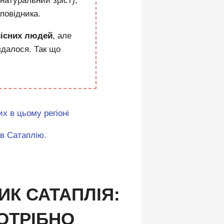
натуральний зріст),
повідника.
вісних людей
, але
 вдалося.
Так що
х в цьому регіоні
 в Сатаплію.
ИК САТАПЛІЯ:
ПОТРІБНО