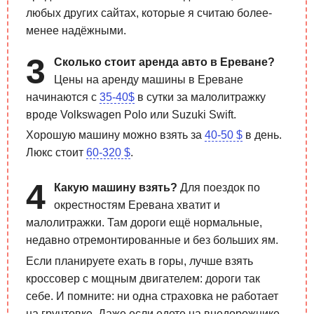
любых других сайтах, которые я считаю более-
менее надёжными.
Сколько стоит аренда авто в Ереване?
Цены на аренду машины в Ереване
начинаются с
35-40$
в сутки за малолитражку
вроде Volkswagen Polo или Suzuki Swift.
Хорошую машину можно взять за
40-50 $
в день.
Люкс стоит
60-320 $
.
Какую машину взять?
Для поездок по
окрестностям Еревана хватит и
малолитражки. Там дороги ещё нормальные,
недавно отремонтированные и без больших ям.
Если планируете ехать в горы, лучше взять
кроссовер с мощным двигателем: дороги так
себе. И помните: ни одна страховка не работает
на грунтовке. Даже если едете на внедорожнике.