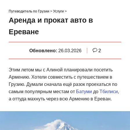
S
k
Путеводитель по Грузии
>
Услуги
>
i
Аренда и прокат авто в
p
Ереване
t
o
c
Обновлено:
26.03.2026
2
o
n
t
Этим летом мы с Алиной планировали посетить
e
Армению. Хотели совместить с путешествием в
n
Грузию. Думали сначала ещё разок проехаться по
t
самым популярным местам от
Батуми
до
Тбилиси
,
а оттуда махнуть через всю Армению в Ереван.